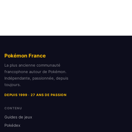
Pokémon France
La plus ancienne communauté
francophone autour de Pokémon.
Indépendante, passionnée, depuis
toujours.
DEPUIS 1999 · 27 ANS DE PASSION
CONTENU
Guides de jeux
Pokédex