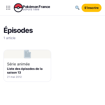
Aller au contenu
Pokémon France
S'inscrire
DEPUIS 1999
Épisodes
1 article
Série animée
Liste des épisodes de la
saison 13
21 mai 2012