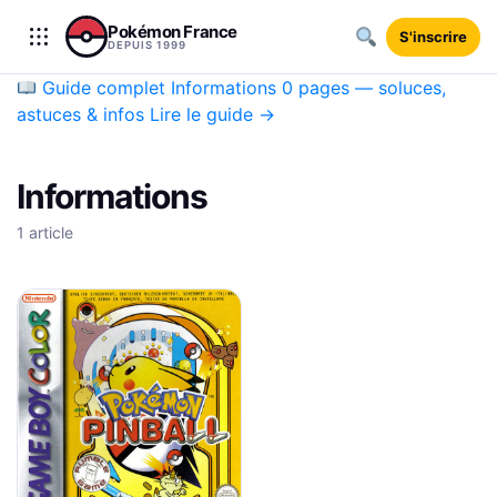
Aller au contenu
Pokémon France
S'inscrire
DEPUIS 1999
Guide complet
Informations
0 pages — soluces,
astuces & infos
Lire le guide →
Informations
1 article