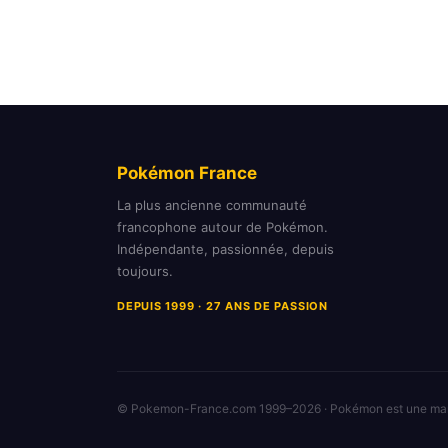
Pokémon France
La plus ancienne communauté
francophone autour de Pokémon.
Indépendante, passionnée, depuis
toujours.
DEPUIS 1999 · 27 ANS DE PASSION
© Pokemon-France.com 1999–2026 · Pokémon est une m