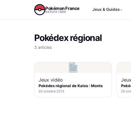
Aller au contenu
Pokémon France
Jeux & Guides
▾
DEPUIS 1999
Pokédex régional
3 articles
Jeux vidéo
Jeux
Pokédex régional de Kalos : Monts
Pokéd
20 octobre 2013
20 oc