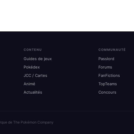
CONTENU
COMMUNAUTÉ
Guides de jeux
Passlord
Pokédex
Forums
JCC / Cartes
FanFictions
Animé
TopTeams
Actualités
Concours
arque de The Pokémon Company