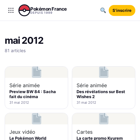
Aller au contenu
Pokémon France
S'inscrire
DEPUIS 1999
mai 2012
81 articles
Série animée
Série animée
Preview BW 84 : Sacha
Des révélations sur Best
fait du cinéma
Wishes 2
31 mai 2012
31 mai 2012
Jeux vidéo
Cartes
Le Pokémon World
La carte promo Kyurem