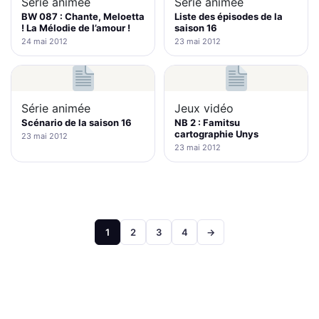
Série animée
Série animée
BW 087 : Chante, Meloetta
Liste des épisodes de la
! La Mélodie de l’amour !
saison 16
24 mai 2012
23 mai 2012
Série animée
Jeux vidéo
Scénario de la saison 16
NB 2 : Famitsu
cartographie Unys
23 mai 2012
23 mai 2012
Pagination
1
2
3
4
→
des
publications