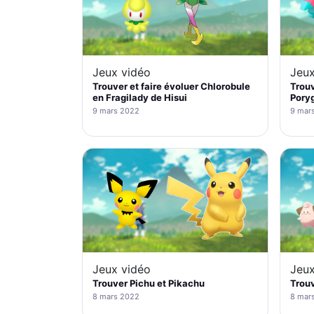
Jeux vidéo
Jeux
Trouver et faire évoluer Chlorobule
Trouv
en Fragilady de Hisui
Pory
9 mars 2022
9 mar
Jeux vidéo
Jeux
Trouver Pichu et Pikachu
Trouv
8 mars 2022
8 mar