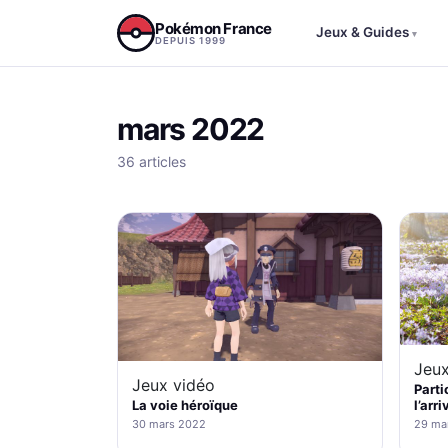
Aller au contenu
Pokémon France
Jeux & Guides
▾
DEPUIS 1999
mars 2022
36 articles
Jeux
Jeux vidéo
Parti
l’arr
La voie héroïque
29 ma
30 mars 2022