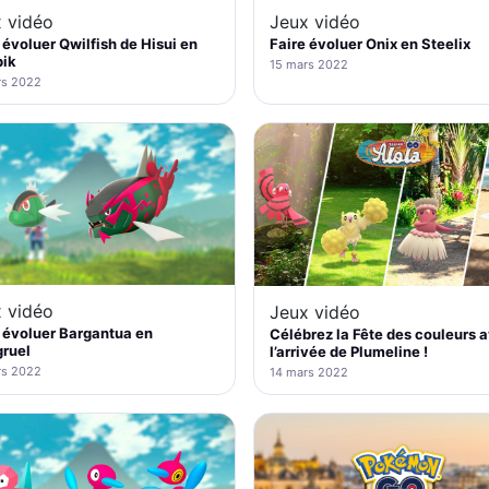
 vidéo
Jeux vidéo
 évoluer Qwilfish de Hisui en
Faire évoluer Onix en Steelix
pik
15 mars 2022
rs 2022
 vidéo
Jeux vidéo
 évoluer Bargantua en
Célébrez la Fête des couleurs 
gruel
l’arrivée de Plumeline !
rs 2022
14 mars 2022