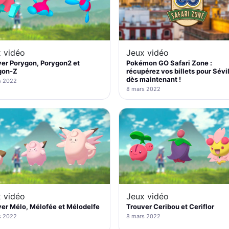
 vidéo
Jeux vidéo
er Porygon, Porygon2 et
Pokémon GO Safari Zone :
gon-Z
récupérez vos billets pour Sévi
dès maintenant !
s 2022
8 mars 2022
 vidéo
Jeux vidéo
er Mélo, Mélofée et Mélodelfe
Trouver Ceribou et Ceriflor
s 2022
8 mars 2022