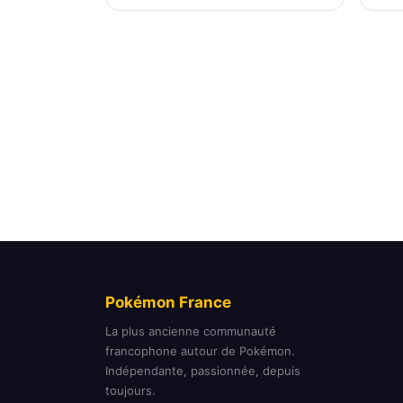
Pokémon France
La plus ancienne communauté
francophone autour de Pokémon.
Indépendante, passionnée, depuis
toujours.