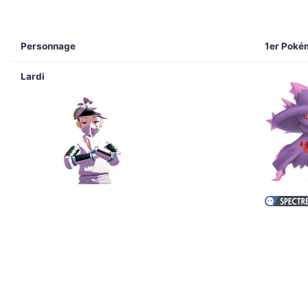
Personnage
1er Poké
Lardi