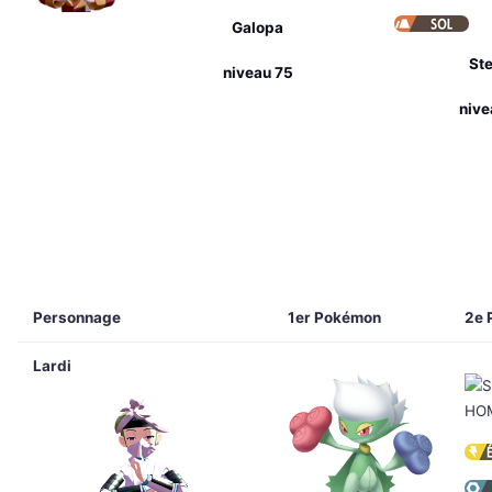
Galopa
Ste
niveau 75
nive
Personnage
1er Pokémon
2e 
Lardi