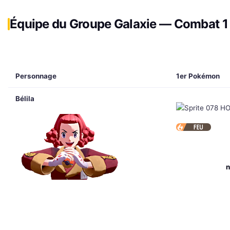
Équipe du Groupe Galaxie — Combat 1
Personnage
1er Pokémon
Bélila
n