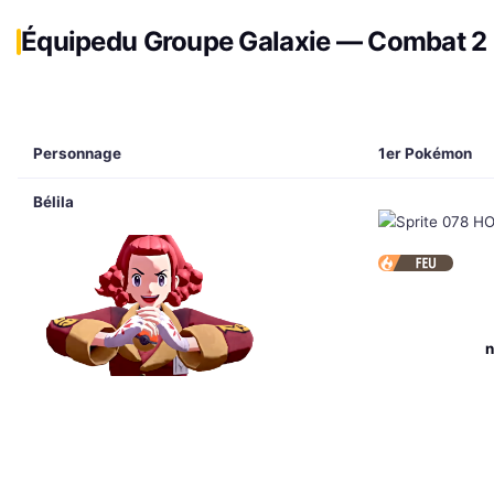
Équipe
du Groupe Galaxie — Combat 2
Personnage
1er Pokémon
Bélila
n