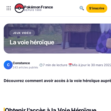
Aller au contenu
Pokémon France
S'inscrire
DEPUIS 1999
JEUX VIDÉO
La voie héroïque
Constance
C
·
·
7 min de lecture
Mis à jour le 30 mars 202
243 articles publiés
Découvrez comment avoir accès à la voie héroïque
auprè
Obtenir l’accès à la Voie Héroïque