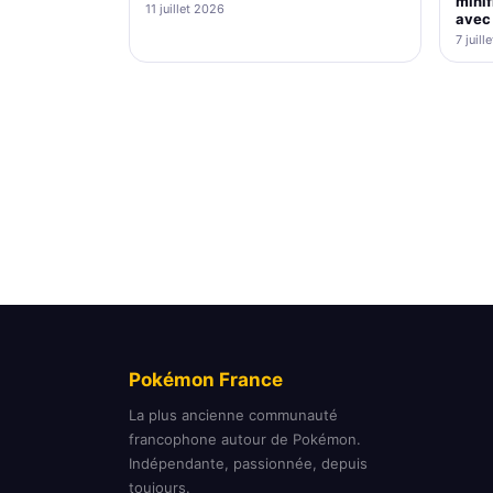
minif
11 juillet 2026
avec 
7 juill
Pokémon France
La plus ancienne communauté
francophone autour de Pokémon.
Indépendante, passionnée, depuis
toujours.