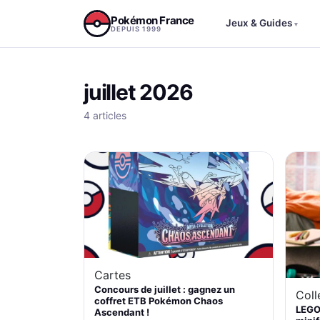
Aller au contenu
Pokémon France
Jeux & Guides
▾
DEPUIS 1999
juillet 2026
4 articles
Cartes
Concours de juillet : gagnez un
Coll
coffret ETB Pokémon Chaos
LEGO
Ascendant !