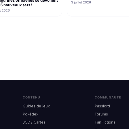
igurines officielles se dévoilent
3 juillet 2026
5 nouveaux sets !
et 2026
CONTENU
COMMUNAUTÉ
Guides de jeux
Passlord
Pokédex
Forums
JCC / Cartes
FanFictions