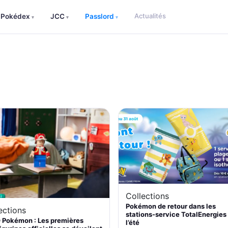
Actualités
Pokédex
JCC
Passlord
▾
▾
▾
Collections
Pokémon de retour dans les
ections
stations-service TotalEnergies
 Pokémon : Les premières
l’été