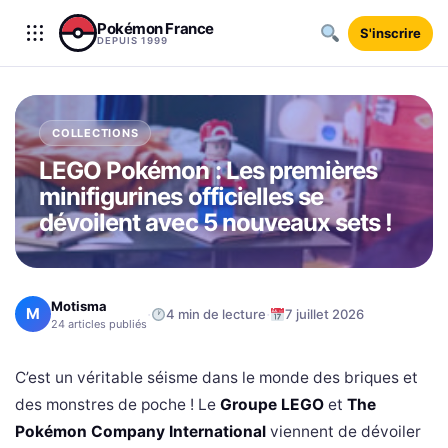
Aller au contenu
Pokémon France
S'inscrire
DEPUIS 1999
COLLECTIONS
LEGO Pokémon : Les premières
minifigurines officielles se
dévoilent avec 5 nouveaux sets !
Motisma
M
·
·
4 min de lecture
7 juillet 2026
24 articles publiés
C’est un véritable séisme dans le monde des briques et
des monstres de poche ! Le
Groupe LEGO
et
The
Pokémon Company International
viennent de dévoiler