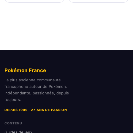
Pokémon France
La plus ancienne communauté
francophone autour de Pokémon.
Indépendante, passionnée, depuis
toujours.
DEPUIS 1999 · 27 ANS DE PASSION
CONTENU
Guides de jeux