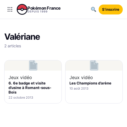
Aller au contenu
Pokémon France
S'inscrire
DEPUIS 1999
Valériane
2 articles
Jeux vidéo
Jeux vidéo
6. 6e badge et visite
Les Champions d’arène
d’usine à Romant-sous-
10 août 2013
Bois
22 octobre 2013