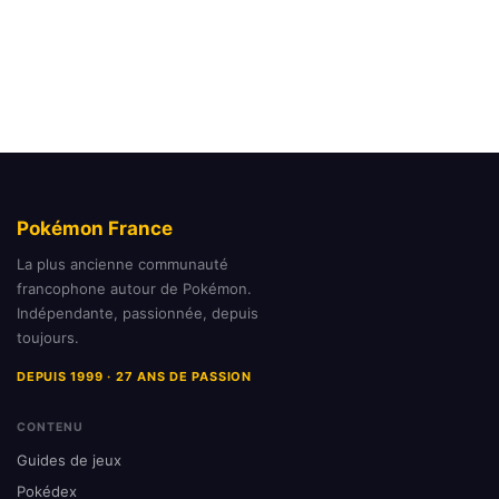
Pokémon France
La plus ancienne communauté
francophone autour de Pokémon.
Indépendante, passionnée, depuis
toujours.
DEPUIS 1999 · 27 ANS DE PASSION
CONTENU
Guides de jeux
Pokédex