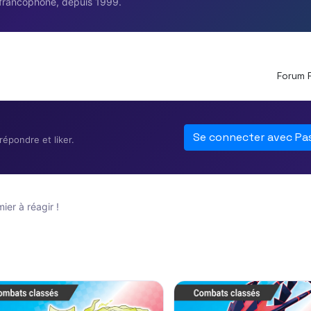
francophone, depuis 1999.
Forum 
Se connecter avec Pa
épondre et liker.
er à réagir !