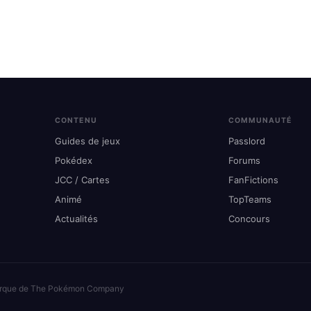
CONTENU
COMMUNAUTÉ
Guides de jeux
Passlord
Pokédex
Forums
JCC / Cartes
FanFictions
Animé
TopTeams
Actualités
Concours
arque de The Pokémon Company