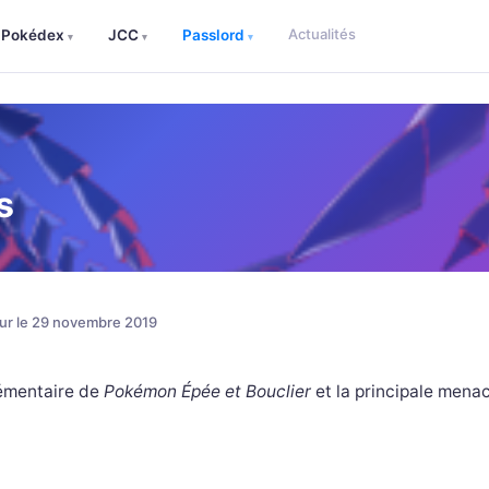
Actualités
Pokédex
JCC
Passlord
▾
▾
▾
s
our le 29 novembre 2019
lémentaire de
Pokémon Épée et Bouclier
et la principale mena