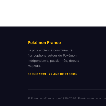
Pokémon France
La plus ancienne communauté
francophone autour de Pokémon.
Indépendante, passionnée, depuis
toujours.
DEPUIS 1999 · 27 ANS DE PASSION
© Pokemon-France.com 1999–2026 · Pokémon est une m