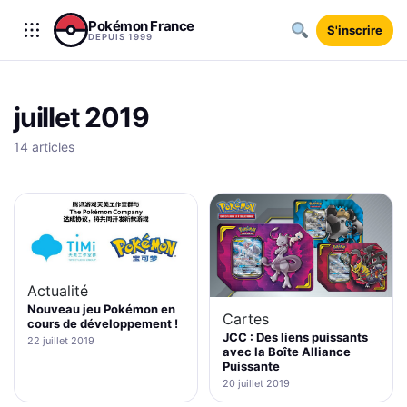
Aller au contenu
Pokémon France
S'inscrire
DEPUIS 1999
juillet 2019
14 articles
Actualité
Nouveau jeu Pokémon en
Cartes
cours de développement !
JCC : Des liens puissants
22 juillet 2019
avec la Boîte Alliance
Puissante
20 juillet 2019