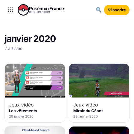
Aller au contenu
Pokémon France
S'inscrire
DEPUIS 1999
janvier 2020
7 articles
Jeux vidéo
Jeux vidéo
Les vêtements
Miroir du Géant
28 janvier 2020
28 janvier 2020