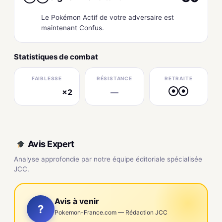
Le Pokémon Actif de votre adversaire est
maintenant Confus.
Statistiques de combat
FAIBLESSE
RÉSISTANCE
RETRAITE
×2
—
●
●
électrique
Avis Expert
Analyse approfondie par notre équipe éditoriale spécialisée
JCC.
Avis à venir
?
Pokemon-France.com — Rédaction JCC