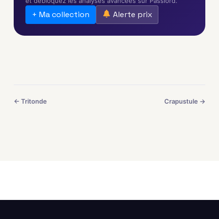
et débloquez les analyses avancées sur Passlord.
+ Ma collection
Alerte prix
← Tritonde
Crapustule →