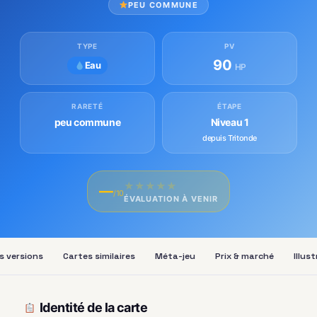
PEU COMMUNE
TYPE
PV
90
Eau
HP
RARETÉ
ÉTAPE
peu commune
Niveau 1
depuis Tritonde
★
★
★
★
★
—
/10
ÉVALUATION À VENIR
s versions
Cartes similaires
Méta-jeu
Prix & marché
Illus
Identité de la carte