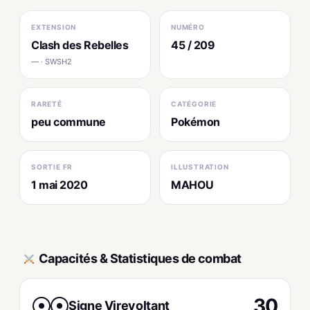
EXTENSION
NUMÉRO
Clash des Rebelles
45 / 209
— · SWSH2
RARETÉ
CATÉGORIE
peu commune
Pokémon
SORTIE FR
ILLUSTRATION
1 mai 2020
MAHOU
Capacités & Statistiques de combat
30
Signe Virevoltant
●
●