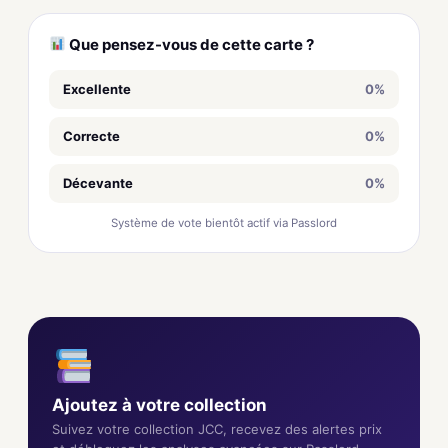
Que pensez-vous de cette carte ?
Excellente
0%
Correcte
0%
Décevante
0%
Système de vote bientôt actif via Passlord
Ajoutez à votre collection
Suivez votre collection JCC, recevez des alertes prix