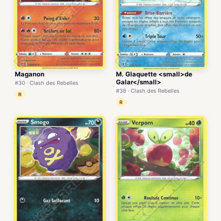
Maganon
M. Glaquette <small>de
Galar</small>
#30 · Clash des Rebelles
#38 · Clash des Rebelles
R
R