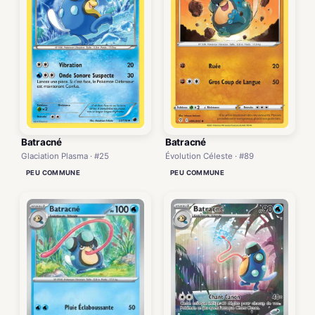
Batracné
Batracné
Glaciation Plasma · #25
Évolution Céleste · #89
PEU COMMUNE
PEU COMMUNE