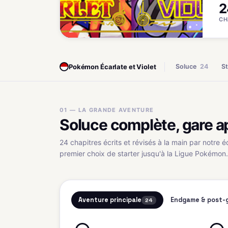
2
CH
Pokémon Écarlate et Violet
Soluce
24
St
01 — LA GRANDE AVENTURE
Soluce complète, gare a
24 chapitres écrits et révisés à la main par notre é
premier choix de starter jusqu'à la Ligue Pokémon.
Aventure principale
Endgame & post-
24