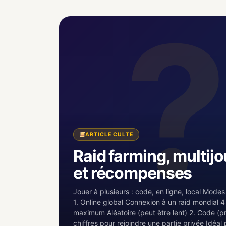
ARTICLE CULTE
Raid farming, multij
et récompenses
Jouer à plusieurs : code, en ligne, local Modes
1. Online global Connexion à un raid mondial 4
maximum Aléatoire (peut être lent) 2. Code (pr
chiffres pour rejoindre une partie privée Idéal