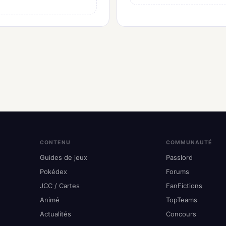
CONTENU
COMMUNAUTÉ
Guides de jeux
Passlord
Pokédex
Forums
JCC / Cartes
FanFictions
Animé
TopTeams
Actualités
Concours