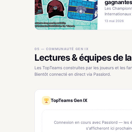
gagnantes
Les Champion
Internationau
d'Europe 2026
13 mai 2026
ont révélé les
stratégiques 
Découvrez les
des experts p
anticiper les f
05 — COMMUNAUTÉ GEN IX
succès.
Lectures & équipes de 
Les TopTeams construites par les joueurs et les fan
Bientôt connecté en direct via Passlord.
TopTeams Gen IX
Connexion en cours avec Passlord — les
s'afficheront ici prochai