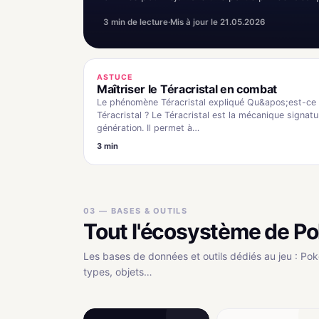
3 min de lecture
·
Mis à jour le 21.05.2026
ASTUCE
Maîtriser le Téracristal en combat
Le phénomène Téracristal expliqué Qu&apos;est-ce 
Téracristal ? Le Téracristal est la mécanique signatu
génération. Il permet à…
3 min
03 — BASES & OUTILS
Tout l'écosystème de Po
Les bases de données et outils dédiés au jeu : Pok
types, objets…