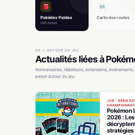
Pokédex Paldea
Carte des routes
400 fiches
04 — AUTOUR DU JEU
Actualités liées à Pokémo
Anniversaires, rééditions, extensions, événements 
passe autour du jeu.
JVD - SÉRIE DE
CHAMPIONNAT
Pokémon 
2026 : Les
décryptent
stratégies