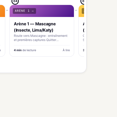
04
05
ARÈNE 1 —
ARÈNE 2 —
Arène 1 — Mascagne
Arène 2 — Coup
(Insecte, Lima/Katy)
(Plante, Brassius
Route vers Mascagne : entraînement
Champs de tournesols 
t
et premières captures Quitter
Source : Bulbapedia (
Mesaroja vers l&apos;ouest Depuis
Direction Coupignon Iti
Mesaroja, sortez par…
Mascagne,…
e
4 min
de lecture
À lire
3 min
de lecture