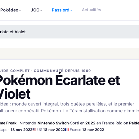
Actualités
Pokédex
JCC
Passlord
▾
▾
▾
ate et Violet
UIDE COMPLET · COMMUNAUTÉ DEPUIS 1999
Pokémon Écarlate et
Violet
ldea : monde ouvert intégral, trois quêtes parallèles, et le premier
ltijoueur coopératif Pokémon. La Téracristallisation comme gimmic
me Freak
· Nintendo
·
Nintendo Switch
·
Sorti en
2022
en France
·
Région
Pald
Japon
18 nov 2022
US
18 nov 2022
France
18 nov 2022