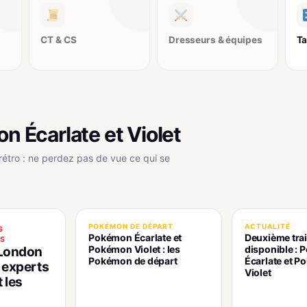
CT & CS
Dresseurs & équipes
Ta
n Écarlate et Violet
rétro : ne perdez pas de vue ce qui se
POKÉMON DE DÉPART
ACTUALITÉ
S
Pokémon Écarlate et
Deuxième trai
S
Pokémon Violet : les
disponible :
London
Pokémon de départ
Écarlate et 
 experts
Violet
 les