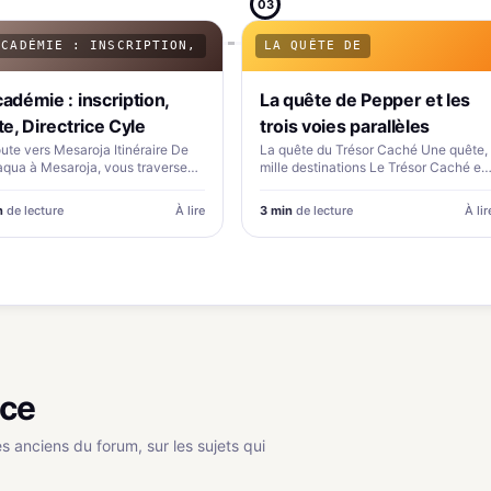
03
ACADÉMIE : INSCRIPTION,
LA QUÊTE DE
cadémie : inscription,
La quête de Pepper et les
ite, Directrice Cyle
trois voies parallèles
oute vers Mesaroja Itinéraire De
La quête du Trésor Caché Une quête,
qua à Mesaroja, vous traversez
mille destinations Le Trésor Caché es
oute Sud 1 puis…
le voyage scolaire…
n
de lecture
À lire
3 min
de lecture
À lir
uce
es anciens du forum, sur les sujets qui