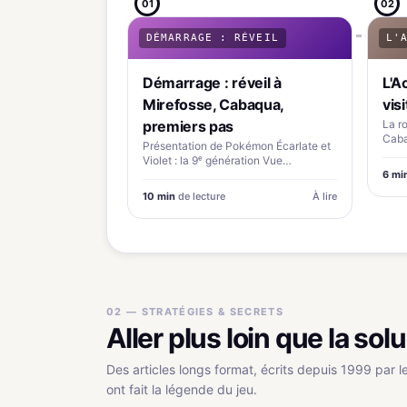
01
02
DÉMARRAGE : RÉVEIL
L'
Démarrage : réveil à
L'A
Mirefosse, Cabaqua,
vis
premiers pas
La r
Caba
Présentation de Pokémon Écarlate et
la R
Violet : la 9ᵉ génération Vue
d&apos;ensemble Pokémon Écarlate
6 mi
et Pokémon…
10 min
de lecture
À lire
02 — STRATÉGIES & SECRETS
Aller plus loin que la sol
Des articles longs format, écrits depuis 1999 par l
ont fait la légende du jeu.