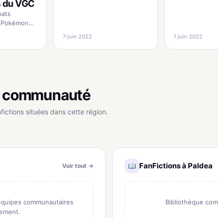
 du VGC
nats
x Pokémon
 à Londres
7 juin 2022
1 juin 2022
 tendances
du VGC.
 analyses
our
uturs
la communauté
fictions situées dans cette région.
FanFictions à Paldea
Voir tout →
 équipes communautaires
Bibliothèque com
nement.