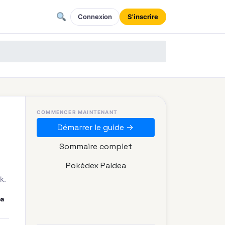
Connexion
S'inscrire
COMMENCER MAINTENANT
Démarrer le guide →
Sommaire complet
Pokédex Paldea
k.
ea