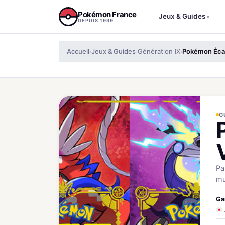
Aller au contenu
Pokémon France
Jeux & Guides
▾
DEPUIS 1999
Accueil
Jeux & Guides
Génération IX
Pokémon Écarl
›
›
›
G
Pa
mu
Ga