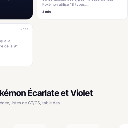
Pokémon utilise 18 types.…
3 min
N°06
que le
re de la 9ᵉ
kémon Écarlate et Violet
édex, listes de CT/CS, table des