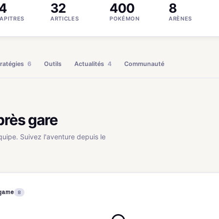
4
32
400
8
APITRES
ARTICLES
POKÉMON
ARÈNES
ratégies
6
Outils
Actualités
4
Communauté
près gare
quipe. Suivez l'aventure depuis le
game
8