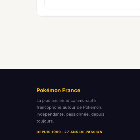
Pokémon France
La plus ancienne communauté
francophone autour de Pokémon.
Indépendante, passionnée, depuis
toujours.
DEPUIS 1999 · 27 ANS DE PASSION