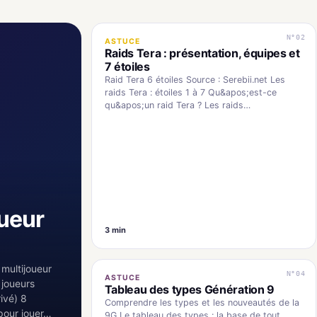
N°02
ASTUCE
Raids Tera : présentation, équipes et
7 étoiles
Raid Tera 6 étoiles Source : Serebii.net Les
raids Tera : étoiles 1 à 7 Qu&apos;est-ce
qu&apos;un raid Tera ? Les raids…
oueur
3 min
 multijoueur
N°04
ASTUCE
 joueurs
Tableau des types Génération 9
ivé) 8
Comprendre les types et les nouveautés de la
 pour jouer…
9G Le tableau des types : la base de tout