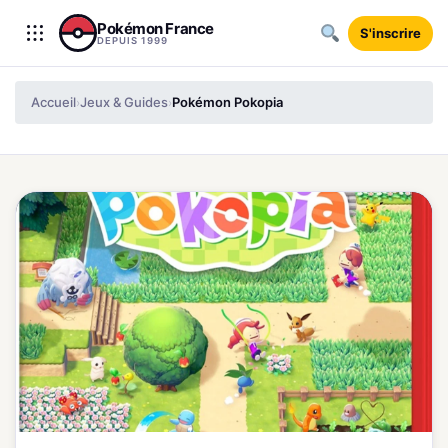
Aller au contenu
Pokémon France
S'inscrire
DEPUIS 1999
Accueil
Jeux & Guides
Pokémon Pokopia
›
›