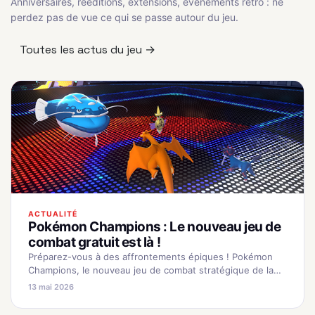
Anniversaires, rééditions, extensions, événements rétro : ne
perdez pas de vue ce qui se passe autour du jeu.
Toutes les actus du jeu →
ACTUALITÉ
Pokémon Champions : Le nouveau jeu de
combat gratuit est là !
Préparez-vous à des affrontements épiques ! Pokémon
Champions, le nouveau jeu de combat stratégique de la
licence, est désormais disponible gratuitement sur
13 mai 2026
Nintendo Switch et appareils mobiles. Plongez…