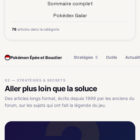
Sommaire complet
Pokédex Galar
76
articles dans la catégorie
Pokémon Épée et Bouclier
Stratégies
6
Outils
Actuali
02 — STRATÉGIES & SECRETS
Aller plus loin que la soluce
Des articles longs format, écrits depuis 1999 par les anciens du
forum, sur les sujets qui ont fait la légende du jeu.