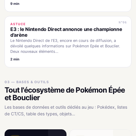
9 min
N°06
ASTUCE
E3 : le Nintendo Direct annonce une championne
d'arène
Le Nintendo Direct de l'E3, encore en cours de diffusion, a
dévoilé quelques informations sur Pokémon Epée et Bouclier.
Deux nouveaux éléments…
2 min
03 — BASES & OUTILS
Tout l'écosystème de Pokémon Épée
et Bouclier
Les bases de données et outils dédiés au jeu : Pokédex, listes
de CT/CS, table des types, objets…