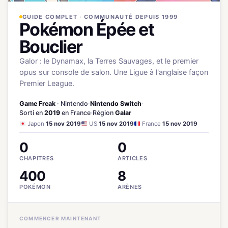
GUIDE COMPLET · COMMUNAUTÉ DEPUIS 1999
Pokémon Épée et
Bouclier
Galor : le Dynamax, la Terres Sauvages, et le premier
opus sur console de salon. Une Ligue à l'anglaise façon
Premier League.
Game Freak
· Nintendo
·
Nintendo Switch
·
Sorti en
2019
en France
·
Région
Galar
Japon
15 nov 2019
US
15 nov 2019
France
15 nov 2019
0
0
CHAPITRES
ARTICLES
400
8
POKÉMON
ARÈNES
COMMENCER MAINTENANT