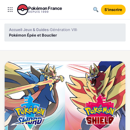
Aller au contenu
Pokémon France
S'inscrire
DEPUIS 1999
Accueil
Jeux & Guides
Génération VIII
›
›
›
Pokémon Épée et Bouclier