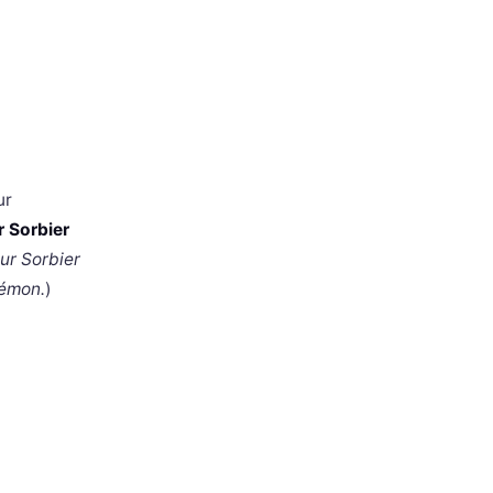
ur
 Sorbier
ur Sorbier
kémon.
)