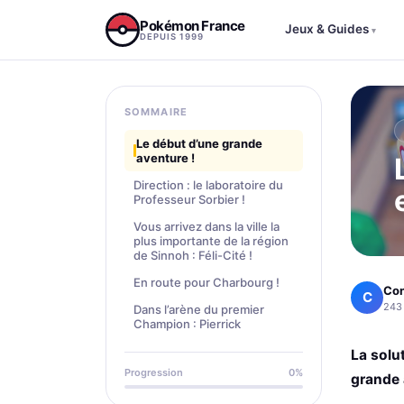
Aller au contenu
Pokémon France
Jeux & Guides
▾
DEPUIS 1999
SOMMAIRE
Le début d’une grande
aventure !
Direction : le laboratoire du
Professeur Sorbier !
Vous arrivez dans la ville la
plus importante de la région
de Sinnoh : Féli-Cité !
En route pour Charbourg !
Co
C
243 
Dans l’arène du premier
Champion : Pierrick
La solu
Progression
0%
grande