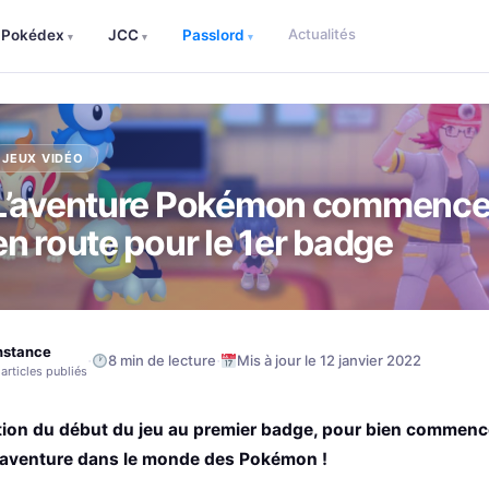
Actualités
Pokédex
JCC
Passlord
▾
▾
▾
JEUX VIDÉO
L’aventure Pokémon commence 
en route pour le 1er badge
nstance
·
·
8 min de lecture
Mis à jour le 12 janvier 2022
articles publiés
tion du début du jeu au premier badge, pour bien commenc
 aventure dans le monde des Pokémon !