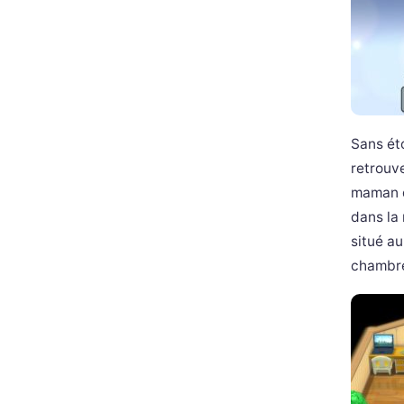
Sans ét
retrouv
maman q
dans la
situé a
chambre