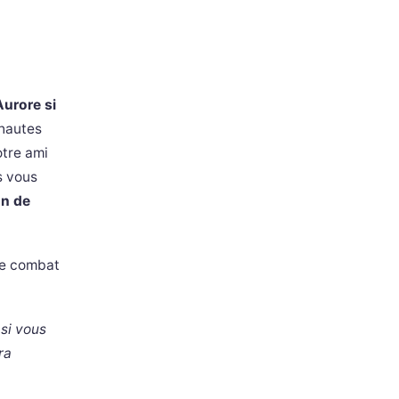
urore si
hautes
otre ami
s vous
n de
le combat
 si vous
ra