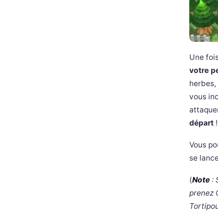
Une fois
votre p
herbes, 
vous inc
attaquen
départ
Vous pou
se lanc
(
Note
: 
prenez O
Tortipo