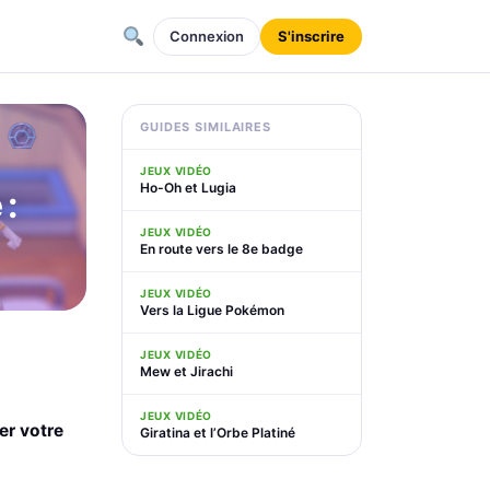
Connexion
S'inscrire
GUIDES SIMILAIRES
JEUX VIDÉO
Ho-Oh et Lugia
:
JEUX VIDÉO
En route vers le 8e badge
JEUX VIDÉO
Vers la Ligue Pokémon
JEUX VIDÉO
Mew et Jirachi
JEUX VIDÉO
er votre
Giratina et l’Orbe Platiné