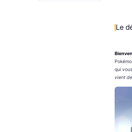
Le d
Bienve
Pokémon
qui vou
vient de