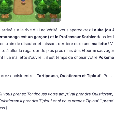
 arrivé sur la rive du Lac Vérité, vous apercevrez
Louka (ou A
ersonnage est un garçon) et le Professeur Sorbier
dans les 
en train de discuter et laissant derrière eux : une
mallette
! V
ite à aller la regarder de plus près mais des Étourmi sauvage
t ! La mallette s’ouvre… il est temps de choisir votre
Pokémo
!
rrez choisir entre :
Tortipouss, Ouisticram et Tiplouf
! Puis 
e.
Si vous prenez Tortipouss votre ami/rival prendra Ouisticram,
uisticram il prendra Tiplouf et si vous prenez Tiplouf il prend
uss.
)