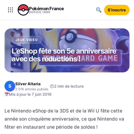
Aller au contenu
Pokémon France
S'inscrire
DEPUIS 1999
JEUX VIDÉO
L’eShop fête son 5e anniversaire
avec des réductions !
Silver Altaria
S
·
·
2 min de lecture
2 016 articles publiés
Mis à jour le 7 juin 2016
Le Nintendo eShop de la 3DS et de la Wii U fête cette
année son cinquième anniversaire, ce que Nintendo va
fêter en instaurant une période de soldes !