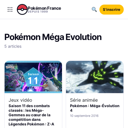
Aller au contenu
Pokémon France
S'inscrire
DEPUIS 1999
Pokémon Méga Evolution
5 articles
Série animée
Jeux vidéo
Pokémon : Méga-Évolution
Saison 11 des combats
4
classés : les Méga-
Gemmes au cœur de la
10 septembre 2016
compétition dans
Légendes Pokémon : Z-A