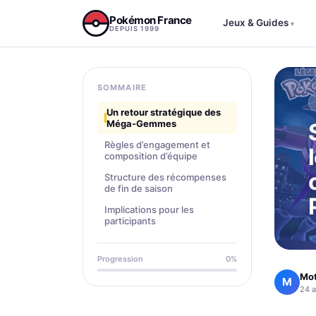
Aller au contenu
Pokémon France
Jeux & Guides
▾
DEPUIS 1999
SOMMAIRE
Un retour stratégique des
Méga-Gemmes
Règles d’engagement et
composition d’équipe
Structure des récompenses
de fin de saison
Implications pour les
participants
Progression
0%
Mo
M
24 a