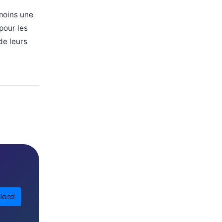
 moins une
pour les
de leurs
lord