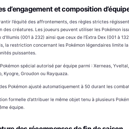
es d’engagement et composition d’équip
antir l’équité des affrontements, des règles strictes régissent
n des créatures. Les joueurs peuvent utiliser les Pokémon iss
d’Illumis (001 à 232) ainsi que ceux de l’Extra Dex (001 à 132
s, la restriction concernant les Pokémon légendaires limite l
unités puissantes.
 Pokémon spécial autorisé par équipe parmi : Xerneas, Yveltal
 Kyogre, Groudon ou Rayquaza.
des Pokémon ajusté automatiquement à 50 durant les combat
tion formelle d’attribuer le même objet tenu à plusieurs Poké
ême équipe.
cture des récompenses de fin de saison