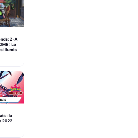
nds: Z-A
OME : Le
s Illumis
és : la
s 2022