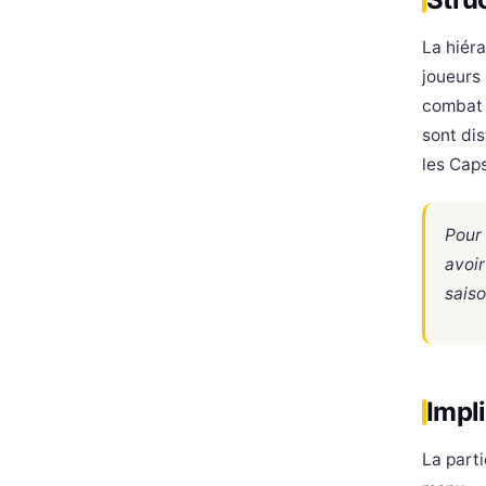
La hiér
joueurs
combat 
sont dis
les Caps
Pour 
avoir
saiso
Impli
La part