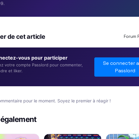
9.
er de cet article
Forum 
ectez-vous pour participer
Se connecter 
sez votre compte Passlord pour commenter,
Passlord
dre et liker.
mmentaire pour le moment. Soyez le premier à réagir !
e également