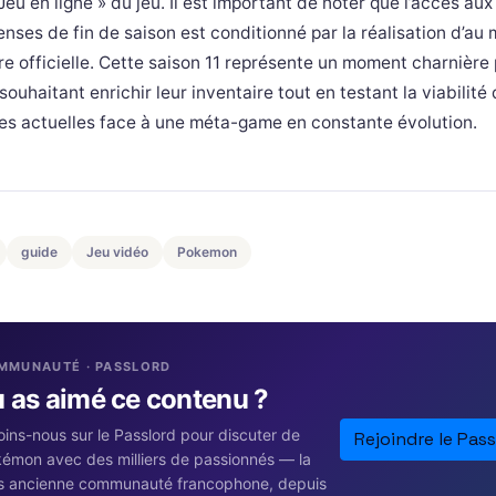
eu en ligne » du jeu. Il est important de noter que l’accès aux
ses de fin de saison est conditionné par la réalisation d’au
e officielle. Cette saison 11 représente un moment charnière 
souhaitant enrichir leur inventaire tout en testant la viabilité 
ies actuelles face à une méta-game en constante évolution.
guide
Jeu vidéo
Pokemon
MMUNAUTÉ · PASSLORD
u as aimé ce contenu ?
oins-nous sur le Passlord pour discuter de
Rejoindre le Pass
émon avec des milliers de passionnés — la
s ancienne communauté francophone, depuis