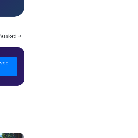
Passlord →
avec