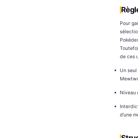
Règl
Pour gar
sélectio
Pokédex 
Toutefoi
de ces 
Un seul
Mewtwo,
Niveau 
Interdic
d’une m
Stru