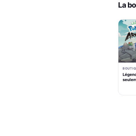
La b
BOUTIQ
Légend
seulem