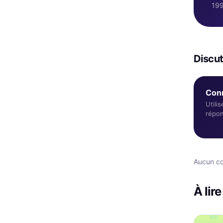
199
Discut
Conn
Utili
répon
Aucun co
À lir