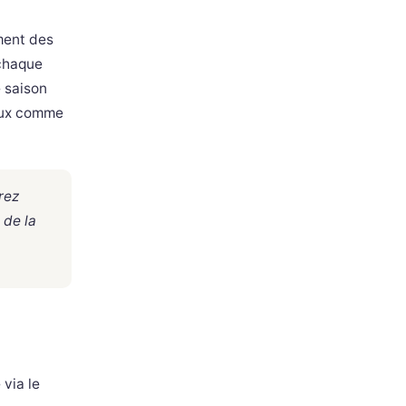
ment des
 chaque
 saison
ieux comme
rez
 de la
via le