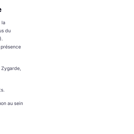
e
 la
us du
).
a présence
, Zygarde,
s.
mon au sein