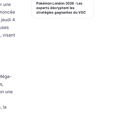
Pokémon London 2026 : Les
r une
experts décryptent les
annoncée
stratégies gagnantes du VGC
 jeudi 4
euses
, visant
 Méga-
s,
lon une
, la