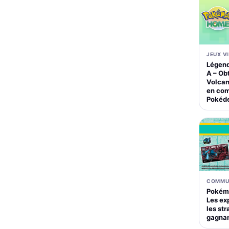
JEUX V
Légend
A – Ob
Volcan
en com
Pokéd
COMMU
Pokémo
Les ex
les str
gagna