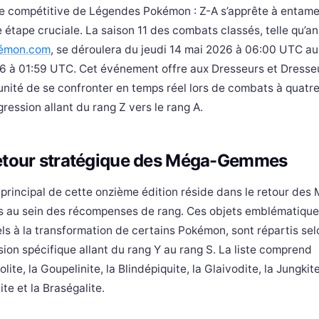
e compétitive de Légendes Pokémon : Z-A s’apprête à entame
 étape cruciale. La saison 11 des combats classés, telle qu’
émon.com
, se déroulera du jeudi 14 mai 2026 à 06:00 UTC au
26 à 01:59 UTC. Cet événement offre aux Dresseurs et Dress
unité de se confronter en temps réel lors de combats à quatre
ression allant du rang Z vers le rang A.
etour stratégique des Méga-Gemmes
t principal de cette onzième édition réside dans le retour des
au sein des récompenses de rang. Ces objets emblématique
ls à la transformation de certains Pokémon, sont répartis se
ion spécifique allant du rang Y au rang S. La liste comprend
olite, la Goupelinite, la Blindépiquite, la Glaivodite, la Jungkite
te et la Braségalite.