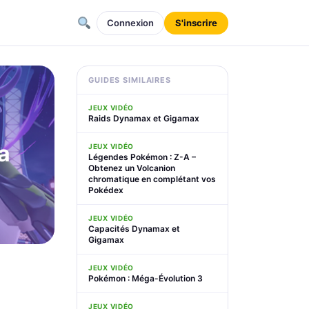
Connexion
S'inscrire
GUIDES SIMILAIRES
JEUX VIDÉO
Raids Dynamax et Gigamax
a
JEUX VIDÉO
Légendes Pokémon : Z-A –
Obtenez un Volcanion
chromatique en complétant vos
Pokédex
JEUX VIDÉO
Capacités Dynamax et
Gigamax
JEUX VIDÉO
Pokémon : Méga-Évolution 3
JEUX VIDÉO