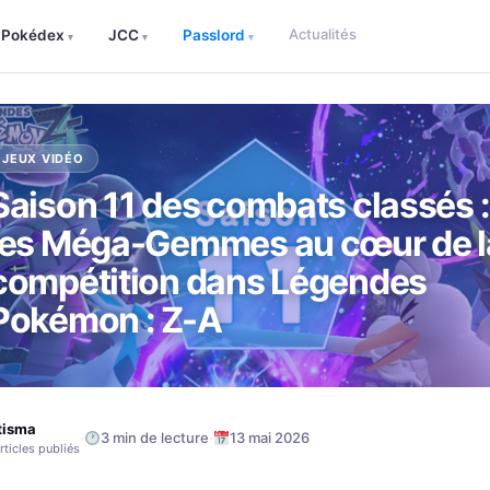
Actualités
Pokédex
JCC
Passlord
▾
▾
▾
JEUX VIDÉO
Saison 11 des combats classés :
les Méga-Gemmes au cœur de l
compétition dans Légendes
Pokémon : Z-A
tisma
·
·
3 min de lecture
13 mai 2026
rticles publiés