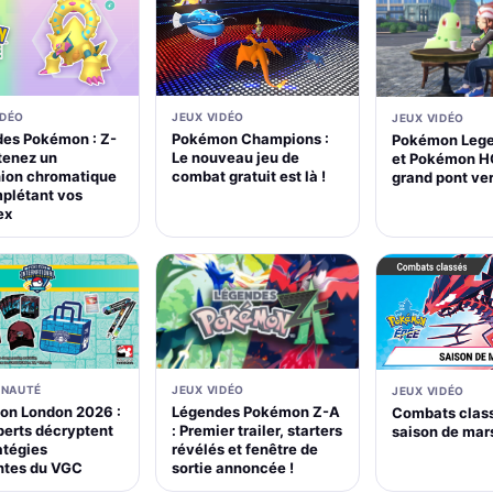
IDÉO
JEUX VIDÉO
JEUX VIDÉO
es Pokémon : Z-
Pokémon Champions :
Pokémon Lege
tenez un
Le nouveau jeu de
et Pokémon H
ion chromatique
combat gratuit est là !
grand pont ver
plétant vos
ex
JEUX VIDÉO
NAUTÉ
JEUX VIDÉO
Légendes Pokémon Z-A
n London 2026 :
Combats class
: Premier trailer, starters
perts décryptent
saison de mar
révélés et fenêtre de
atégies
sortie annoncée !
ntes du VGC