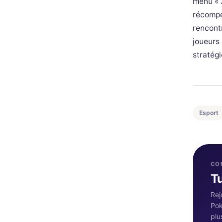
menu « J
récompen
rencontr
joueurs 
stratég
Esport
CO
T
Rej
Pok
plu