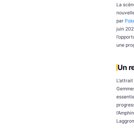
La scèn
nouvelle
par
Pok
juin 20
l’opport
une prog
Un r
L’attrai
Gemmes 
essentie
progress
l’Amphin
Laggroni