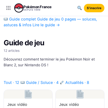
Aller au contenu
Pokémon France
S'inscrire
DEPUIS 1999
Guide complet
Guide de jeu
0 pages — soluces,
astuces & infos
Lire le guide →
Guide de jeu
12 articles
Découvrez comment terminer le jeu Pokémon Noir et
Blanc 2, sur Nintendo DS !
Tout · 12
Guide / Soluce · 4
Actualités · 8
Jeux vidéo
Jeux vidéo