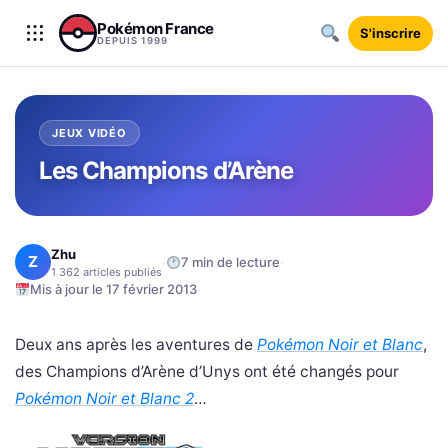
Aller au contenu
Pokémon France
S'inscrire
DEPUIS 1999
JEUX VIDÉO
Les Champions d’Arène
Zhu
Z
·
·
7 min de lecture
1 362 articles publiés
Mis à jour le 17 février 2013
Deux ans après les aventures de
Pokémon Noir et Blanc
,
des Champions d’Arène d’Unys ont été changés pour
Pokémon Noir et Blanc 2
…