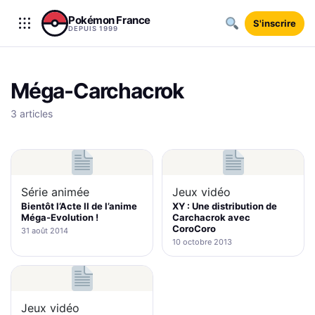
Aller au contenu
Pokémon France
S'inscrire
DEPUIS 1999
Méga-Carchacrok
3 articles
Série animée
Jeux vidéo
Bientôt l’Acte II de l’anime
XY : Une distribution de
Méga-Evolution !
Carchacrok avec
CoroCoro
31 août 2014
10 octobre 2013
Jeux vidéo