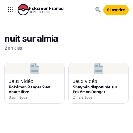
Aller au contenu
Pokémon France
S'inscrire
DEPUIS 1999
nuit sur almia
2 articles
Jeux vidéo
Jeux vidéo
Pokémon Ranger 2 en
Shaymin disponible sur
chute libre
Pokémon Ranger
6 avril 2009
2 mars 2009