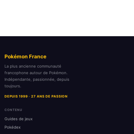
Pokémon France
La plus ancienne communauté
francophone autour de Pokémon.
Indépendante, passionnée, depuis
toujours.
DEPUIS 1999 · 27 ANS DE PASSION
CONTENU
Guides de jeux
Pokédex