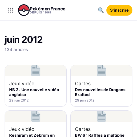
Aller au contenu
Pokémon France
S'inscrire
DEPUIS 1999
juin 2012
134 articles
Jeux vidéo
Cartes
NB 2 : Une nouvelle vidéo
Des nouvelles de Dragons
anglaise
Exalted
29 juin 2012
29 juin 2012
Jeux vidéo
Cartes
Reshiram et Zekrom en
BW 6 : Rafflesia multiplie