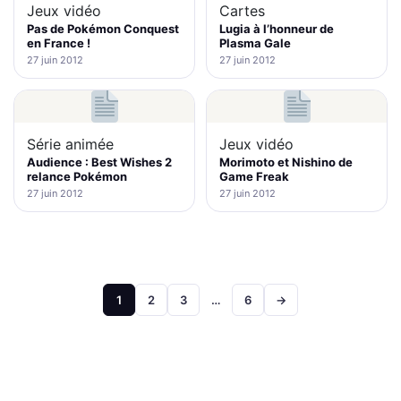
Jeux vidéo
Cartes
Pas de Pokémon Conquest
Lugia à l’honneur de
en France !
Plasma Gale
27 juin 2012
27 juin 2012
Série animée
Jeux vidéo
Audience : Best Wishes 2
Morimoto et Nishino de
relance Pokémon
Game Freak
27 juin 2012
27 juin 2012
Pagination
1
2
3
…
6
→
des
publications