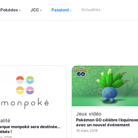
Actualités
Pokédex
JCC
Passlord
▾
▾
▾
Jeux vidéo
Pokémon GO célèbre l’équinox
alité
avec un nouvel événement
arque monpoké sera destinée…
16 mars 2019
ébés !
rs 2019