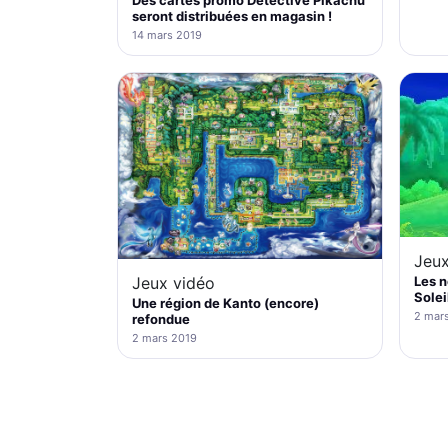
seront distribuées en magasin !
14 mars 2019
Jeux
Les 
Jeux vidéo
Solei
Une région de Kanto (encore)
2 mar
refondue
2 mars 2019