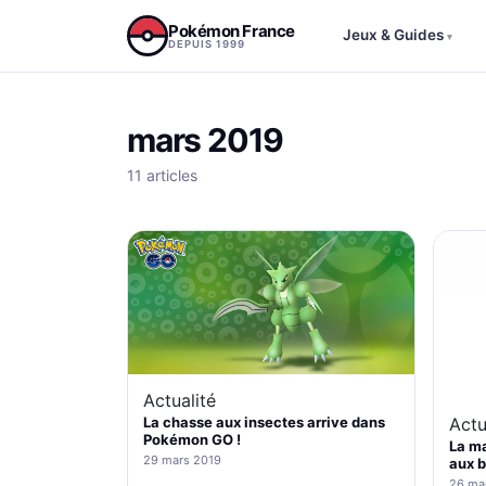
Aller au contenu
Pokémon France
Jeux & Guides
▾
DEPUIS 1999
mars 2019
11 articles
Actualité
La chasse aux insectes arrive dans
Actu
Pokémon GO !
La m
29 mars 2019
aux b
26 ma