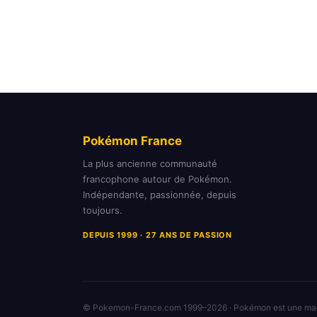
Pokémon France
La plus ancienne communauté
francophone autour de Pokémon.
Indépendante, passionnée, depuis
toujours.
DEPUIS 1999 · 27 ANS DE PASSION
© Pokemon-France.com 1999–2026 · Pokémon est une m