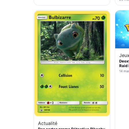
Jeux
Deoxy
Raid 
14 ma
Actualité
Des cartes promo Détective Pikachu