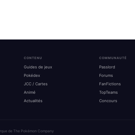
CONTENU
COMMUNAUTÉ
Guides de jeux
Passlord
Pokédex
Forums
JCC / Cartes
FanFictions
Animé
TopTeams
Actualités
Concours
arque de The Pokémon Company