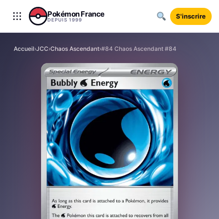
Aller au contenu
Pokémon France
S'inscrire
DEPUIS 1999
Accueil
›
JCC
›
Chaos Ascendant
›
#84 Chaos Ascendant #84