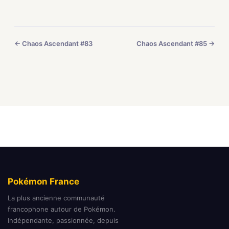
← Chaos Ascendant #83
Chaos Ascendant #85 →
Pokémon France
La plus ancienne communauté
francophone autour de Pokémon.
Indépendante, passionnée, depuis