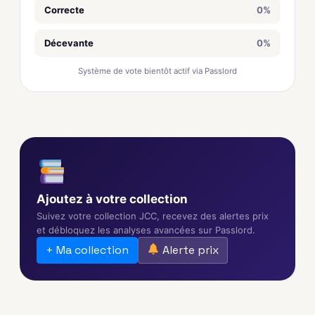
Correcte
0%
Décevante
0%
Système de vote bientôt actif via Passlord
Ajoutez à votre collection
Suivez votre collection JCC, recevez des alertes prix
et débloquez les analyses avancées sur Passlord.
+ Ma collection
Alerte prix