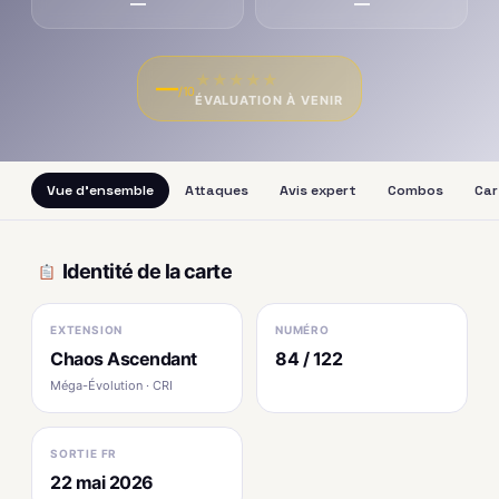
—
—
★
★
★
★
★
—
/10
ÉVALUATION À VENIR
Vue d'ensemble
Attaques
Avis expert
Combos
Car
Identité de la carte
EXTENSION
NUMÉRO
Chaos Ascendant
84 / 122
Méga-Évolution · CRI
SORTIE FR
22 mai 2026