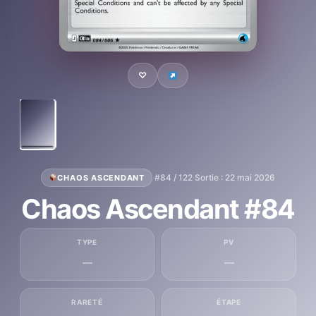
♡
·
#84 / 122
·
Sortie : 22 mai 2026
CHAOS ASCENDANT
Chaos Ascendant #84
TYPE
PV
—
—
RARETÉ
ÉTAPE