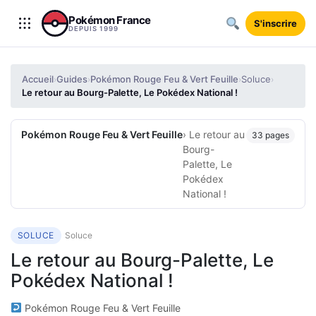
Aller au contenu
Pokémon France
S'inscrire
DEPUIS 1999
Accueil
Guides
Pokémon Rouge Feu & Vert Feuille
Soluce
›
›
›
›
Le retour au Bourg-Palette, Le Pokédex National !
Pokémon Rouge Feu & Vert Feuille
› Le retour au
33 pages
Bourg-
Palette, Le
Pokédex
National !
SOLUCE
Soluce
Le retour au Bourg-Palette, Le
Pokédex National !
Pokémon Rouge Feu & Vert Feuille