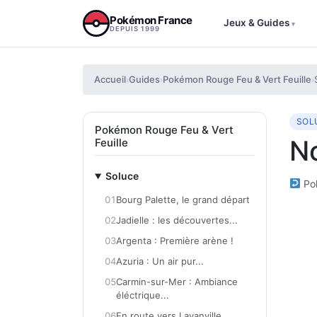
Aller au contenu
Pokémon France
Jeux & Guides
▾
DEPUIS 1999
Accueil
Guides
Pokémon Rouge Feu & Vert Feuille
›
›
›
SOL
Pokémon Rouge Feu & Vert
N
Feuille
Soluce
Pok
01
Bourg Palette, le grand départ
02
Jadielle : les découvertes...
03
Argenta : Première arène !
04
Azuria : Un air pur...
05
Carmin-sur-Mer : Ambiance
éléctrique...
06
En route vers Lavanville