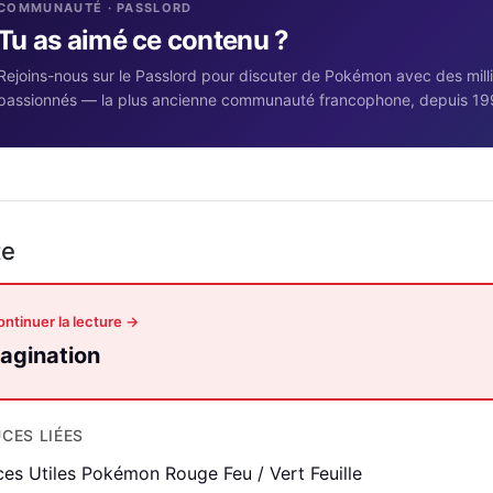
COMMUNAUTÉ · PASSLORD
Tu as aimé ce contenu ?
Rejoins-nous sur le Passlord pour discuter de Pokémon avec des mill
passionnés — la plus ancienne communauté francophone, depuis 19
te
ntinuer la lecture →
agination
CES LIÉES
ces Utiles Pokémon Rouge Feu / Vert Feuille