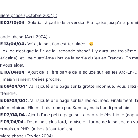
nière phase (Octobre 2004) :
LE 02/10/04 :
Solution à partir de la version Française jusqu’à la pre
onde phase (Avril 2004) :
LE 13/04/04 :
Voilà, la solution est terminée !
, ok, ce n’est que la fin de la "seconde phase". Il y aura une troisièm
méricaine), et une quatrième (lors de la sortie du jeu en France). On
r vous aider.
LE 10/04/04 :
Ajout de la 1ère partie de la soluce sur les îles Arc-En-Ci
s, mais vraiment trèèès proche.
LE 09/04/04 :
J’ai rajouté une page sur la grotte inconnue. Vous all
atteindre.
LE 08/04/04 :
J’ai rajouté une page sur les îles écumes. Finalement, 
plémentaires. Elle ne finira donc pas Samedi, mais Lundi prochain.
LE 07/04/04 :
Ajout d’une petite page sur la centrale électrique (capt
LE 06/04/04 :
Deux mois plus tard, remise en forme de la soluce en vue
ormais en PHP. (mises à jour faciles)
mière phase (Février 2004) :