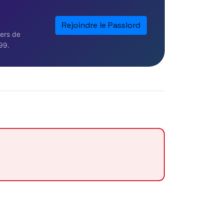
Rejoindre le Passlord
iers de
99.