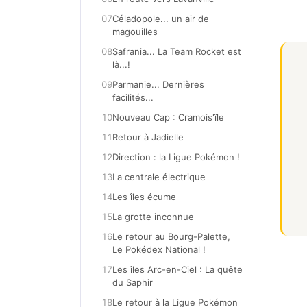
07
Céladopole... un air de
magouilles
08
Safrania... La Team Rocket est
là...!
09
Parmanie... Dernières
facilités...
10
Nouveau Cap : Cramois'île
11
Retour à Jadielle
12
Direction : la Ligue Pokémon !
13
La centrale électrique
14
Les îles écume
15
La grotte inconnue
16
Le retour au Bourg-Palette,
Le Pokédex National !
17
Les îles Arc-en-Ciel : La quête
du Saphir
18
Le retour à la Ligue Pokémon