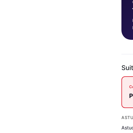
Sui
Co
P
ASTU
Astu