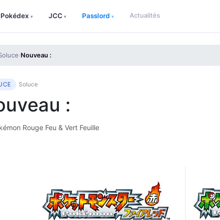
Actualités
Pokédex
JCC
Passlord
▾
▾
▾
Soluce
Nouveau :
›
UCE
Soluce
ouveau :
émon Rouge Feu & Vert Feuille