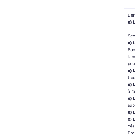
Der
o) 
Sec
o) 
Bon
l’a
pou
o) 
trè
o) 
à l’
o) 
sup
o) 
o) 
dés
Pre