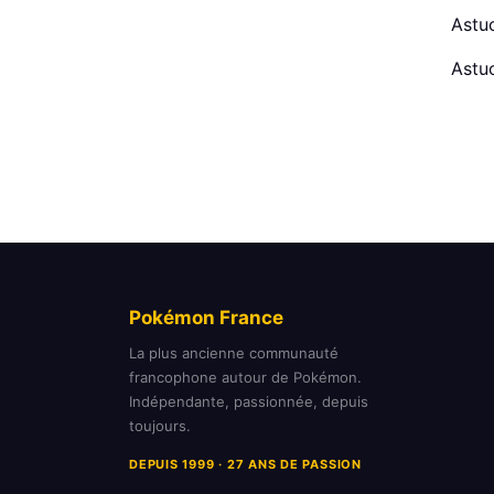
Astu
Astu
Pokémon France
La plus ancienne communauté
francophone autour de Pokémon.
Indépendante, passionnée, depuis
toujours.
DEPUIS 1999 · 27 ANS DE PASSION