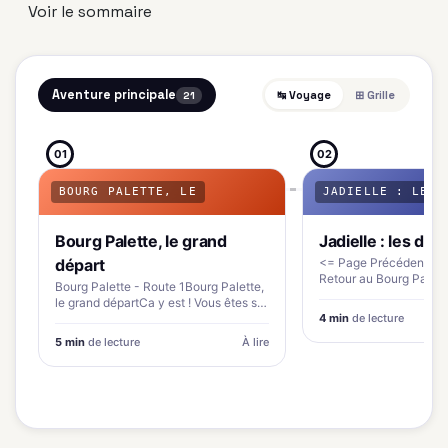
Voir le sommaire
Aventure principale
↹ Voyage
⊞ Grille
21
01
02
BOURG PALETTE, LE
JADIELLE : LES
Bourg Palette, le grand
Jadielle : les déc
départ
<= Page Précédente - J
Retour au Bourg Palette
Bourg Palette - Route 1Bourg Palette,
- La…
le grand départCa y est ! Vous êtes sur
le…
4 min
de lecture
5 min
de lecture
À lire