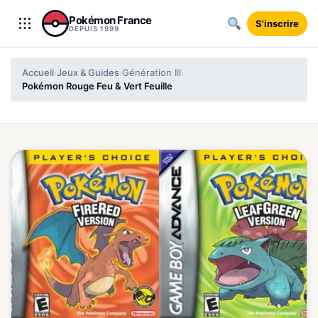
Aller au contenu
Pokémon France
S'inscrire
DEPUIS 1999
Accueil
Jeux & Guides
Génération III
›
›
›
Pokémon Rouge Feu & Vert Feuille