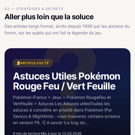
02 — STRATÉGIES & SECRETS
Aller plus loin que la soluce
Des articles longs format, écrits depuis 1999 par les anciens du
forum, sur les sujets qui ont fait la légende du jeu.
ARTICLE CULTE
Astuces Utiles Pokémon
Rouge Feu / Vert Feuille
Pokémon-France > Jeux > Pokémon RougeFeu et
VertFeuille > Astuces Les Astuces utilesToutes les
astuces à connaître en priorité dans Pokémon !Par
Seoxys & MightNote : vous trouverez certains screens
en version FR. 1] A savoir !Le bug de…
9 min de lecture
·
Mis à jour le 13.05.2026