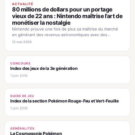
ACTUALITÉ
80 millions de dollars pour un portage
vieux de 22 ans : Nintendo maîtrise l’art de
monétiser la nostalgie
Nintendo prouve une fois de plus sa maîtrise du marché
en générant des revenus astronomiques avec des
rééditions de jeux classiques, démontrant la puissance de
12 mai 2026
la nostalgie.
CONCOURS
Index des jeux de la 3e génération
1 juin 2016
GUIDE DE JEU
Index de la section Pokémon Rouge-Feu et Vert-Feuille
1 juin 2016
GÉNÉRALITÉS
La Cosmogonie Pokémon