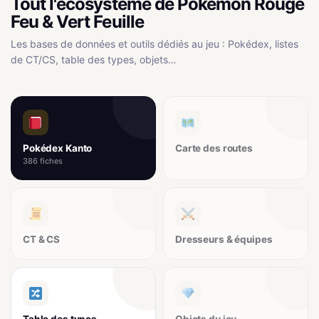
Tout l'écosystème de Pokémon Rouge
Feu & Vert Feuille
Les bases de données et outils dédiés au jeu : Pokédex, listes
de CT/CS, table des types, objets…
Pokédex Kanto
Carte des routes
386 fiches
CT & CS
Dresseurs & équipes