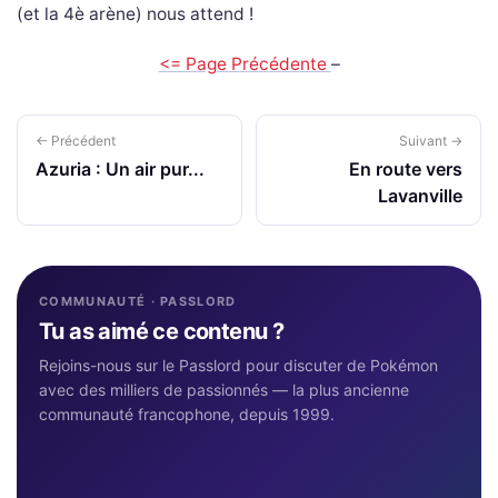
(et la 4è arène) nous attend !
<= Page Précédente
–
← Précédent
Suivant →
Azuria : Un air pur...
En route vers
Lavanville
COMMUNAUTÉ · PASSLORD
Tu as aimé ce contenu ?
Rejoins-nous sur le Passlord pour discuter de Pokémon
avec des milliers de passionnés — la plus ancienne
communauté francophone, depuis 1999.