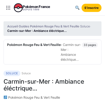
Aller au contenu
Pokémon France
S'inscrire
DEPUIS 1999
Accueil
Guides
Pokémon Rouge Feu & Vert Feuille
Soluce
›
›
›
›
Carmin-sur-Mer : Ambiance éléctrique...
Pokémon Rouge Feu & Vert Feuille
› Carmin-sur-
33 pages
Mer :
Ambiance
éléctrique...
SOLUCE
Soluce
Carmin-sur-Mer : Ambiance
éléctrique…
Pokémon Rouge Feu & Vert Feuille