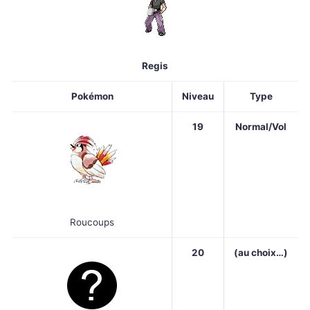
Regis
Pokémon
Niveau
Type
19
Normal/Vol
Roucoups
20
(au choix…)