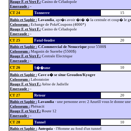
Rouge F. et Vert F.:
Casino de Céladopole
Emeraude :
-
CT 24
Tonnerre
15
Rubis et Saphir :
Lavandia
, apr�s avoir �t� � la centrale et coup� le g
Colosseum :
Echange de PokéCoupons (4000*)
Rouge F. et Vert F.:
Casino de Céladopole
Emeraude :
-
CT 25
Fatal-foudre
20
Rubis et Saphir :
C.Commercial de Nenucrique
pour 5500$
Colosseum :
Magasin de Suerebe (5500$)
Rouge F. et Vert F.:
Centrale Electrique
Emeraude :
-
CT 26
10
S��sme
Rubis et Saphir :
Cave o� se situe Groudon/Kyogre
Colosseum :
Laboratoire
Rouge F. et Vert F.:
Arène de Jadielle
Emeraude :
-
CT 27
Retour
20
Rubis et Saphir :
Lavandia
- une personne avec 2 Azurill vous le donne une
Colosseum :
Phénacit
Rouge F. et Vert F.:
Route 12
Emeraude :
-
CT 28
Tunnel
10
Rubis et Saphir :
Autequia
- l'Homme au fond d'un tunnel