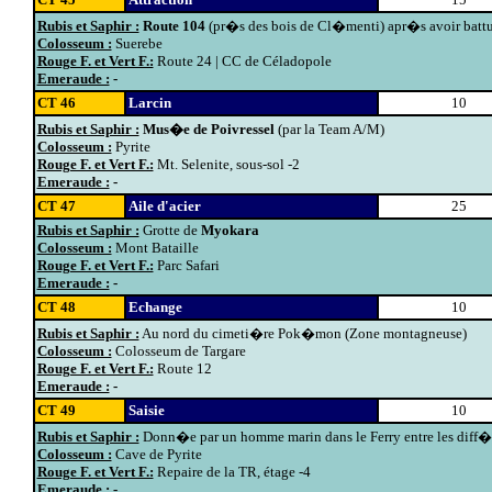
Rubis et Saphir :
Route 104
(pr�s des bois de Cl�menti) apr�s avoir battu 
Colosseum :
Suerebe
Rouge F. et Vert F.:
Route 24 | CC de Céladopole
Emeraude :
-
CT 46
Larcin
10
Rubis et Saphir :
Mus�e de Poivressel
(par la Team A/M)
Colosseum :
Pyrite
Rouge F. et Vert F.:
Mt. Selenite, sous-sol -2
Emeraude :
-
CT 47
Aile d'acier
25
Rubis et Saphir :
Grotte de
Myokara
Colosseum :
Mont Bataille
Rouge F. et Vert F.:
Parc Safari
Emeraude :
-
CT 48
Echange
10
Rubis et Saphir :
Au nord du cimeti�re Pok�mon (Zone montagneuse)
Colosseum :
Colosseum de Targare
Rouge F. et Vert F.:
Route 12
Emeraude :
-
CT 49
Saisie
10
Rubis et Saphir :
Donn�e par un homme marin dans le Ferry entre les diff�re
Colosseum :
Cave de Pyrite
Rouge F. et Vert F.:
Repaire de la TR, étage -4
Emeraude :
-