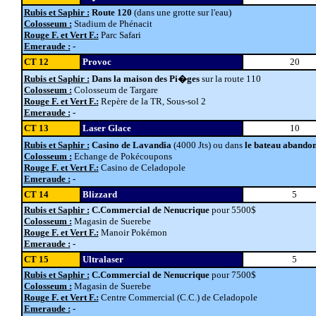
Rubis et Saphir :
Route 120
(dans une grotte sur l'eau)
Colosseum :
Stadium de Phénacit
Rouge F. et Vert F.:
Parc Safari
Emeraude :
-
CT 12
Provoc
20
Rubis et Saphir :
Dans la maison des Pi�ges
sur la route 110
Colosseum :
Colosseum de Targare
Rouge F. et Vert F.:
Repère de la TR, Sous-sol 2
Emeraude :
-
CT 13
Laser Glace
10
Rubis et Saphir :
Casino de Lavandia
(4000 Jts) ou dans
le bateau abando
Colosseum :
Echange de Pokécoupons
Rouge F. et Vert F.:
Casino de Celadopole
Emeraude :
-
CT 14
Blizzard
5
Rubis et Saphir :
C.Commercial de Nenucrique
pour 5500$
Colosseum :
Magasin de Suerebe
Rouge F. et Vert F.:
Manoir Pokémon
Emeraude :
-
CT 15
Ultralaser
5
Rubis et Saphir :
C.Commercial de Nenucrique
pour 7500$
Colosseum :
Magasin de Suerebe
Rouge F. et Vert F.:
Centre Commercial (C.C.) de Celadopole
Emeraude :
-