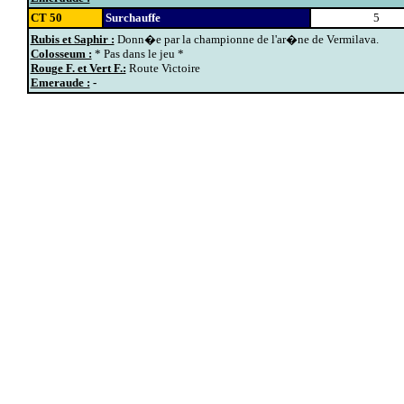
CT 50
Surchauffe
5
Rubis et Saphir :
Donn�e par la championne de l'ar�ne de Vermilava.
Colosseum :
* Pas dans le jeu *
Rouge F. et Vert F.:
Route Victoire
Emeraude :
-