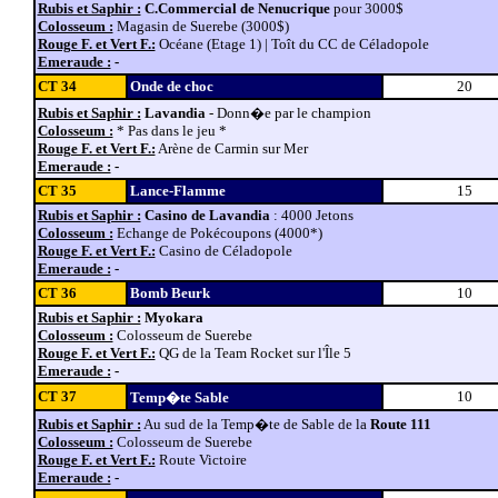
Rubis et Saphir :
C.Commercial de Nenucrique
pour 3000$
Colosseum :
Magasin de Suerebe (3000$)
Rouge F. et Vert F.:
Océane (Etage 1) | Toît du CC de Céladopole
Emeraude :
-
CT 34
Onde de choc
20
Rubis et Saphir :
Lavandia
- Donn�e par le champion
Colosseum :
* Pas dans le jeu *
Rouge F. et Vert F.:
Arène de Carmin sur Mer
Emeraude :
-
CT 35
Lance-Flamme
15
Rubis et Saphir :
Casino de Lavandia
: 4000 Jetons
Colosseum :
Echange de Pokécoupons (4000*)
Rouge F. et Vert F.:
Casino de Céladopole
Emeraude :
-
CT 36
Bomb Beurk
10
Rubis et Saphir :
Myokara
Colosseum :
Colosseum de Suerebe
Rouge F. et Vert F.:
QG de la Team Rocket sur l'Île 5
Emeraude :
-
CT 37
10
Temp�te Sable
Rubis et Saphir :
Au sud de la Temp�te de Sable de la
Route 111
Colosseum :
Colosseum de Suerebe
Rouge F. et Vert F.:
Route Victoire
Emeraude :
-