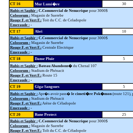
CT 16
30
Mur Lumi�re
Rubis et Saphir :
C.Commercial de Nenucrique
pour 3000$
Colosseum :
Magasin de Suerebe
Rouge F. et Vert F.:
Toit du C.C. de Celadopole
Emeraude :
-
CT 17
Abri
10
Rubis et Saphir :
C.Commercial de Nenucrique
pour 3000$
Colosseum :
Magasin de Suerebe
Rouge F. et Vert F.:
Centrale Electrique
Emeraude :
-
CT 18
Danse Pluie
5
Rubis et Saphir :
Bateau Abandonn�
du Chenal 107
Colosseum :
Stadium de Phénacit
Rouge F. et Vert F.:
Route 15
Emeraude :
-
CT 19
Giga-Sangsues
5
Rubis et Saphir :
Apr�s avoir pass�
le cimeti�re Pok�mon
(route 121), 
Colosseum :
Stadium de Phénacit
Rouge F. et Vert F.:
Arène de Céladopole
Emeraude :
-
CT 20
Rune Protect
25
Rubis et Saphir :
C.Commercial de Nenucrique
pour 3000$
Colosseum :
Magasin de Suerebe
Rouge F. et Vert F.:
Toît du C.C. de Céladopole