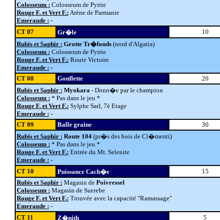
Colosseum :
Colosseum de Pyrite
Rouge F. et Vert F.:
Arène de Parmanie
Emeraude :
-
CT 07
10
Gr�le
Rubis et Saphir :
Grotte Tr�fonds
(nord d'Algatia)
Colosseum :
Colosseum de Pyrite
Rouge F. et Vert F.:
Route Victoire
Emeraude :
-
CT 08
Gonflette
20
Rubis et Saphir :
Myokara
- Donn�e par le champion
Colosseum :
* Pas dans le jeu *
Rouge F. et Vert F.:
Sylphe Sarl, 7è Etage
Emeraude :
-
CT 09
Balle graine
30
Rubis et Saphir :
Route 104
(pr�s des bois de Cl�menti)
Colosseum :
* Pas dans le jeu *
Rouge F. et Vert F.:
Entrée du Mt. Selenite
Emeraude :
-
CT 10
15
Puissance Cach�e
Rubis et Saphir :
Magasin de
Poivressel
Colosseum :
Magasin de Suerebe
Rouge F. et Vert F.:
Trouvée avec la capacité "Ramassage"
Emeraude :
-
CT 11
5
Z�nith