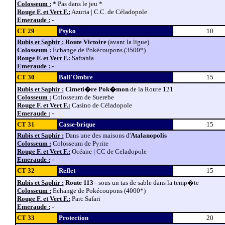
Colosseum :
* Pas dans le jeu *
Rouge F. et Vert F.:
Azuria | C.C. de Céladopole
Emeraude :
-
CT 29
Psyko
10
Rubis et Saphir :
Route Victoire
(avant la ligue)
Colosseum :
Echange de Pokécoupons (3500*)
Rouge F. et Vert F.:
Safrania
Emeraude :
-
CT 30
Ball'Ombre
15
Rubis et Saphir :
Cimeti�re Pok�mon
de la Route 121
Colosseum :
Colosseum de Suerebe
Rouge F. et Vert F.:
Casino de Céladopole
Emeraude :
-
CT 31
Casse-brique
15
Rubis et Saphir :
Dans une des maisons d'
Atalanopolis
Colosseum :
Colosseum de Pyrite
Rouge F. et Vert F.:
Océane | CC de Celadopole
Emeraude :
-
CT 32
Reflet
15
Rubis et Saphir :
Route 113
- sous un tas de sable dans la temp�te
Colosseum :
Echange de Pokécoupons (4000*)
Rouge F. et Vert F.:
Parc Safari
Emeraude :
-
CT 33
Protection
20