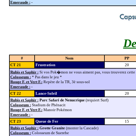
Emeraude :
-
De
#
Nom
PP
CT 21
Frustration
20
Rubis et Saphir :
Si vos Pok�mon ne vous aiment pas, vous trouverez cette
Colosseum :
* Pas dans le jeu *
Rouge F. et Vert F.:
Repère de la TR, 3è sous-sol
Emeraude :
-
CT 22
Lance-Soleil
20
Rubis et Saphir :
Parc Safari de Nenucrique
(requiert Surf)
Colosseum :
Stadium de Phénacit
Rouge F. et Vert F.:
Manoir Pokémon
Emeraude :
-
CT 23
Queue de Fer
15
Rubis et Saphir :
Grotte Granite
(monter la Cascade)
Colosseum :
Colosseum de Suerebe