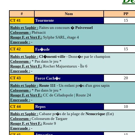
#
Nom
PP
CT 41
Tourmente
15
Rubis et Saphir :
Faites un concours �
Poivressel
Colosseum :
Phénacit
Rouge F. et Vert F.:
Sylphe SARL, étage 4
Emeraude :
-
CT 42
15
Fa�ade
Rubis et Saphir :
Cl�menti-ville
- Donn�e par le champion
Colosseum :
* Pas dans le jeu *
Rouge F. et Vert F.:
Rocher Majuestueux - Île 6
Emeraude :
-
CT 43
20
Force Cach�e
Rubis et Saphir :
Route 111
- Un enfant pr�s d'un gros sapin
Colosseum :
* Pas dans le jeu *
Rouge F. et Vert F.:
CC de Céladopole | Route 24
Emeraude :
-
CT 44
Repos
10
Rubis et Saphir :
Cabane pr�s de la plage de
Nenucrique
(Est)
Colosseum :
Colosseum de Targare
Rouge F. et Vert F.:
Route 9
Emeraude :
-
CT 45
Attraction
15