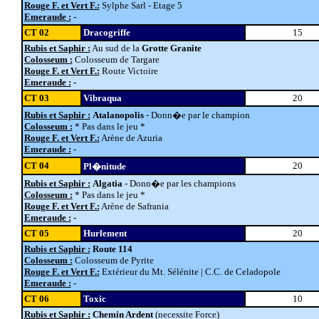
Rouge F. et Vert F.:
Sylphe Sarl - Etage 5
Emeraude :
-
CT 02
Dracogriffe
15
Rubis et Saphir :
Au sud de la
Grotte Granite
Colosseum :
Colosseum de Targare
Rouge F. et Vert F.:
Route Victoire
Emeraude :
-
CT 03
Vibraqua
20
Rubis et Saphir :
Atalanopolis
- Donn�e par le champion
Colosseum :
* Pas dans le jeu *
Rouge F. et Vert F.:
Arène de Azuria
Emeraude :
-
CT 04
20
Pl�nitude
Rubis et Saphir :
Algatia
- Donn�e par les champions
Colosseum :
* Pas dans le jeu *
Rouge F. et Vert F.:
Arène de Safrania
Emeraude :
-
CT 05
Hurlement
20
Rubis et Saphir :
Route 114
Colosseum :
Colosseum de Pyrite
Rouge F. et Vert F.:
Extérieur du Mt. Sélénite | C.C. de Celadopole
Emeraude :
-
CT 06
Toxic
10
Rubis et Saphir :
Chemin Ardent
(necessite Force)