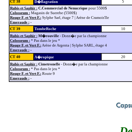
CT 38
5
D�flagration
Rubis et Saphir :
C.Commercial de Nenucrique
pour 5500$
Colosseum :
Magasin de Suerebe (5500$)
Rouge F. et Vert F.:
Sylphe Sarl, étage 7 | Arène de Cramois'île
Emeraude :
-
CT 39
TombeRoche
10
Rubis et Saphir :
M�rouville
- Donn�e par la championne
Colosseum :
* Pas dans le jeu *
Rouge F. et Vert F.:
Arène de Argenta | Sylphe SARL, étage 4
Emeraude :
-
CT 40
20
A�ropique
Rubis et Saphir :
Cimetronelle
- Donn�e par la championne
Colosseum :
* Pas dans le jeu *
Rouge F. et Vert F.:
Route 9
Emeraude :
-
De