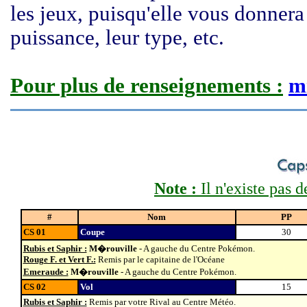
les jeux, puisqu'elle vous donnera
puissance, leur type, etc.
Pour plus de renseignements :
m
Note :
Il n'existe pas
#
Nom
PP
CS 01
Coupe
30
Rubis et Saphir :
M�rouville
- A gauche du Centre Pokémon.
Rouge F. et Vert F.:
Remis par le capitaine de l'Océane
Emeraude :
M�rouville
- A gauche du Centre Pokémon.
CS 02
Vol
15
Rubis et Saphir :
Remis par votre Rival au Centre Météo.