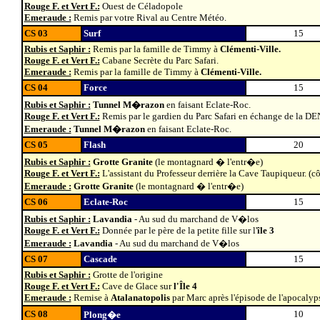
Rouge F. et Vert F.:
Ouest de Céladopole
Emeraude :
Remis par votre Rival au Centre Météo.
CS 03
Surf
15
Rubis et Saphir :
Remis par la famille de Timmy à
Clémenti-Ville.
Rouge F. et Vert F.:
Cabane Secrète du Parc Safari.
Emeraude :
Remis par la famille de Timmy à
Clémenti-Ville.
CS 04
Force
15
Rubis et Saphir :
Tunnel M�razon
en faisant Eclate-Roc.
Rouge F. et Vert F.:
Remis par le gardien du Parc Safari en échange de la D
Emeraude :
Tunnel M�razon
en faisant Eclate-Roc.
CS 05
Flash
20
Rubis et Saphir :
Grotte Granite
(le montagnard � l'entr�e)
Rouge F. et Vert F.:
L'assistant du Professeur derrière la Cave Taupiqueur.
(cô
Emeraude :
Grotte Granite
(le montagnard � l'entr�e)
CS 06
Eclate-Roc
15
Rubis et Saphir :
Lavandia
- Au sud du marchand de V�los
Rouge F. et Vert F.:
Donnée par le père de la petite fille sur l'
île 3
Emeraude :
Lavandia
- Au sud du marchand de V�los
CS 07
Cascade
15
Rubis et Saphir :
Grotte de l'origine
Rouge F. et Vert F.:
Cave de Glace sur
l'Île 4
Emeraude :
Remise à
Atalanatopolis
par Marc après l'épisode de l'apocalyp
CS 08
10
Plong�e