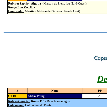
Rubis et Saphir :
Algatia
- Maison de Pierre
(au Nord-Ouest)
Rouge F. et Vert F.:
-
Emeraude :
Algatia
- Maison de Pierre
(au Nord-Ouest)
De
#
Nom
PP
CT 01
Mitra-Poing
20
Rubis et Saphir :
Route 115
- Dans la montagne.
Colosseum :
Colosseum de Pyrite