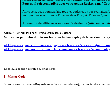
Pour qu'il soit compatible avec votre Action Replay, dans "Cod
Après cela, vous pourrez faire tous les codes que vous souhaitez. Un
Vous pouvez remplir votre Pokédex dans l'onglet "Pokédex", pour ch
Aidez-vous des différentes sections d'aide du site (Attaques, objets,
MERCI DE NE PLUS M'ENVOYER DE CODES
Voir en bas pour plus d'infos sur les codes Action Replay de la version Franç
=> Cliquez ici pour voir l'ancienne page avec les codes Américains (pour ému
=> Cliquez ici pour savoir comment faire fonctionner les codes Action Repla
Désolé, la section est un peu chaotique.
I - Master Code
Si vous jouez sur GameBoy Advance (pas sur émulation), il vous faudra avant to