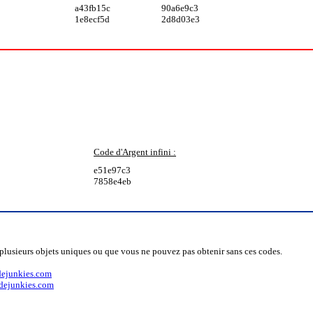
a43fb15c
90a6e9c3
1e8ecf5d
2d8d03e3
Code d'Argent infini :
e51e97c3
7858e4eb
z plusieurs objets uniques ou que vous ne pouvez pas obtenir sans ces codes.
odejunkies.com
Codejunkies.com