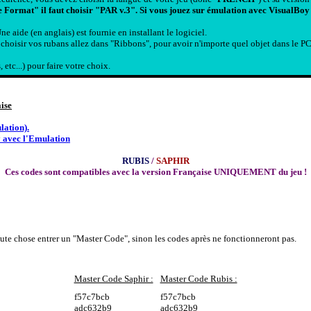
e Format" il faut choisir "PAR v.3". Si vous jouez sur émulation avec VisualBo
e aide (en anglais) est fournie en installant le logiciel.
oisir vos rubans allez dans "Ribbons", pour avoir n'importe quel objet dans le PC a
 etc...) pour faire votre choix.
aise
lation).
y avec l'Emulation
RUBIS
/
SAPHIR
Ces codes sont compatibles avec la version Française UNIQUEMENT du jeu !
ute chose entrer un "Master Code", sinon les codes après ne fonctionneront pas.
Master Code Saphir :
Master Code Rubis :
f57c7bcb
f57c7bcb
adc632b9
adc632b9