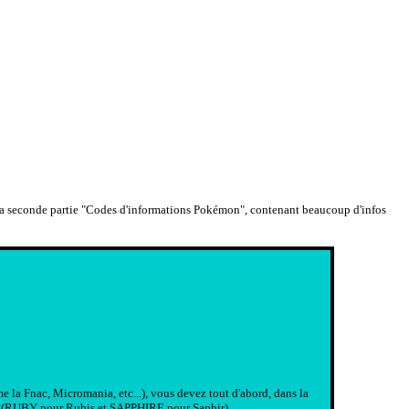
e la seconde partie "Codes d'informations Pokémon", contenant beaucoup d'infos
a Fnac, Micromania, etc...), vous devez tout d'abord, dans la
on (RUBY pour Rubis et SAPPHIRE pour Saphir).