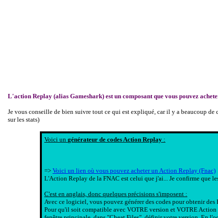
L'action Replay (alias Gameshark) est un composant que vous pouvez achete
Je vous conseille de bien suivre tout ce qui est expliqué, car il y a beaucoup 
sur les stats)
Voici un
générateur de codes Action Replay
:
=>
Voici un lien où vous pouvez acheter un Action Replay (Fnac)
L'Action Replay de la FNAC est celui que j'ai... Je confirme que l
C'est en anglais, donc quelques précisions s'imposent :
Avec ce logiciel, vous pouvez générer des codes pour obtenir des P
Pour qu'il soit compatible avec VOTRE version et VOTRE Action Re
fenêtre principale, dans "Cheat Files", définir votre version. En l'