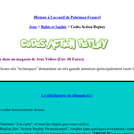
[
Retour à l'accueil de Pokémon France
]
Jeux
>
Rubis et Saphir
> Codes Action Replay
r dans un magasin de Jeux Vidéos (Env. 40 Euros).
de choses très "techniques" demandant un très grande attention (principalement tout
Le télécharger en cliquant ici !
es codes fonctionnent dessus.
okémon "à la carte", et tous les objets que vous voulez.
play (les "Action Replay Professionnal", vendus dans quelques revendeurs comme l
occurence, vous devez choisir la langue de votre jeu (donc "
FRENCH
") et sa versi