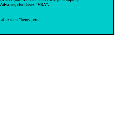
y Advance, choisissez "VBA".
llez dans "Items", etc...