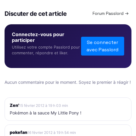
Discuter de cet article
Forum Passlord →
Connectez-vous pour
participer
Se connecter
Utilisez votre compte Passlord pour
avec Passlord
commenter, répondre et liker.
Aucun commentaire pour le moment. Soyez le premier à réagir !
Zen'
15 février 2012 à 19 h 03 min
Pokémon à la sauce My Little Pony !
pokefan
16 février 2012 à 19 h 54 min