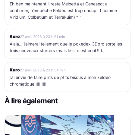
Eh ben maintenant il reste Meloetta et Genesect a
confirmer, n’empèche Keldeo est trop choupi! ( comme
Viridium, Colbatium et Terrakuim) ^_^
Kuro
27 avril 2013 à 23 h 51 min
Alala… j’aimerai tellement que le pokedex 3Dpro sorte les
trois nouveaux starters (mais le site est cool !!!).
Kuro
27 avril 2013 à 23 h 54 min
j’ai envie de faire plins de ptits bisous a mon keldeo
chromatique!!!!!!!!!!
À lire également