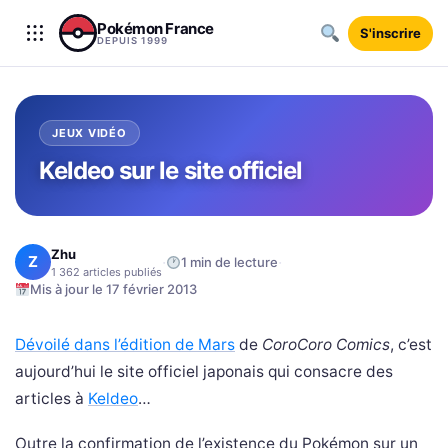
Aller au contenu
Pokémon France
S'inscrire
DEPUIS 1999
JEUX VIDÉO
Keldeo sur le site officiel
Zhu
Z
·
·
1 min de lecture
1 362 articles publiés
Mis à jour le 17 février 2013
Dévoilé dans l’édition de Mars
de
CoroCoro Comics
, c’est
aujourd’hui le site officiel japonais qui consacre des
articles à
Keldeo
…
Outre la confirmation de l’existence du Pokémon sur un