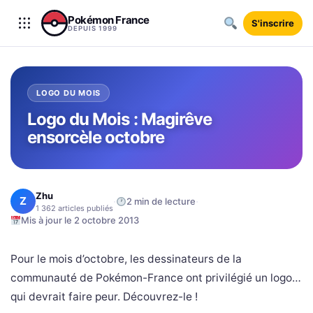
Aller au contenu
Pokémon France
S'inscrire
DEPUIS 1999
LOGO DU MOIS
Logo du Mois : Magirêve
ensorcèle octobre
Zhu
Z
·
·
2 min de lecture
1 362 articles publiés
Mis à jour le 2 octobre 2013
Pour le mois d’octobre, les dessinateurs de la
communauté de Pokémon-France ont privilégié un logo…
qui devrait faire peur. Découvrez-le !