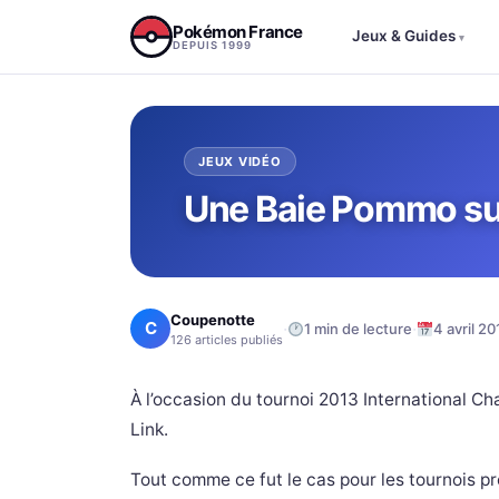
Aller au contenu
Pokémon France
Jeux & Guides
▾
DEPUIS 1999
JEUX VIDÉO
Une Baie Pommo sur
Coupenotte
C
·
·
1 min de lecture
4 avril 20
126 articles publiés
À l’occasion du tournoi 2013 International Ch
Link.
Tout comme ce fut le cas pour les tournois pr