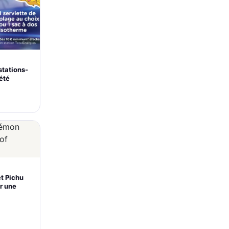
stations-
’été
et Pichu
r une