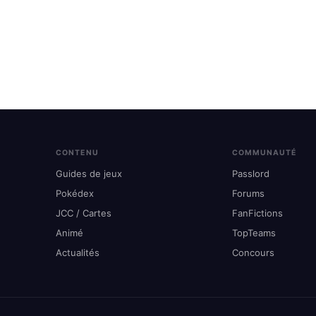
CONTENU
COMMUNAUTÉ
Guides de jeux
Passlord
Pokédex
Forums
JCC / Cartes
FanFictions
Animé
TopTeams
Actualités
Concours