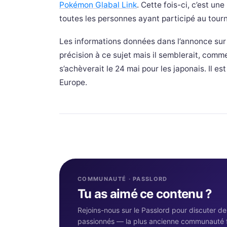
Pokémon Glabal Link
. Cette fois-ci, c’est u
toutes les personnes ayant participé au tourn
Les informations données dans l’annonce sur
précision à ce sujet mais il semblerait, comm
s’achèverait le 24 mai pour les japonais. Il e
Europe.
COMMUNAUTÉ · PASSLORD
Tu as aimé ce contenu ?
Rejoins-nous sur le Passlord pour discuter d
passionnés — la plus ancienne communauté 