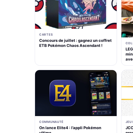
CARTES
Concours de juillet : gagnez un coffret
COL
ETB Pokémon Chaos Ascendant !
LEG
mini
ave
COMMUNAUTÉ
JEU
On lance Elite4 : l’appli Pokémon
JCC
ultime
pro