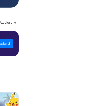
Passlord →
sslord