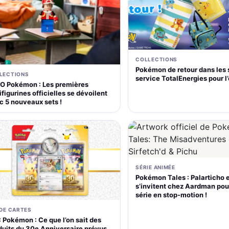
COLLECTIONS
Pokémon de retour dans les 
LECTIONS
service TotalEnergies pour l
O Pokémon : Les premières
figurines officielles se dévoilent
c 5 nouveaux sets !
SÉRIE ANIMÉE
Pokémon Tales : Palarticho 
s’invitent chez Aardman pou
série en stop-motion !
 DE CARTES
 Pokémon : Ce que l’on sait des
duits du 30e Anniversaire prévus