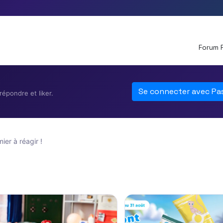
Forum 
Se connecter avec Pa
épondre et liker.
er à réagir !