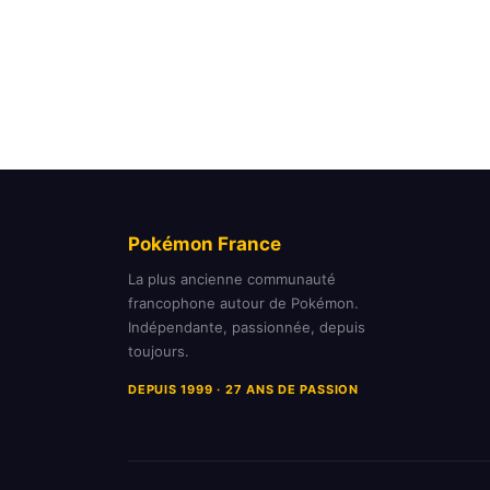
Pokémon France
La plus ancienne communauté
francophone autour de Pokémon.
Indépendante, passionnée, depuis
toujours.
DEPUIS 1999 · 27 ANS DE PASSION