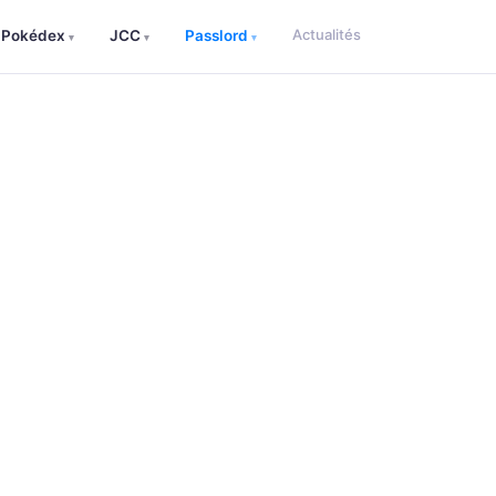
Actualités
Pokédex
JCC
Passlord
▾
▾
▾