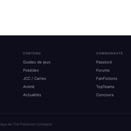
CONTENU
COMMUNAUTÉ
Guides de jeux
Passlord
Pokédex
Forums
JCC / Cartes
FanFictions
Animé
TopTeams
Actualités
Concours
arque de The Pokémon Company