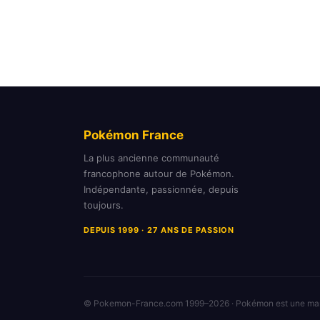
Pokémon France
La plus ancienne communauté
francophone autour de Pokémon.
Indépendante, passionnée, depuis
toujours.
DEPUIS 1999 · 27 ANS DE PASSION
© Pokemon-France.com 1999–2026 · Pokémon est une m