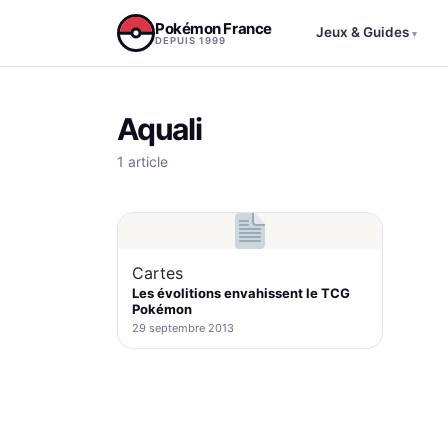
Aller au contenu
Pokémon France
Jeux & Guides
▾
DEPUIS 1999
Aquali
1 article
Cartes
Les évolitions envahissent le TCG
Pokémon
29 septembre 2013