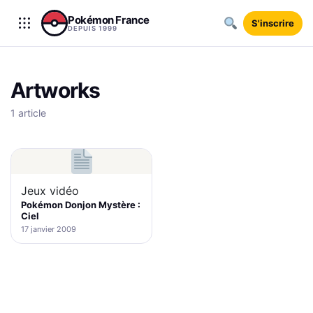
Aller au contenu
Pokémon France
S'inscrire
DEPUIS 1999
Artworks
1 article
Jeux vidéo
Pokémon Donjon Mystère :
Ciel
17 janvier 2009