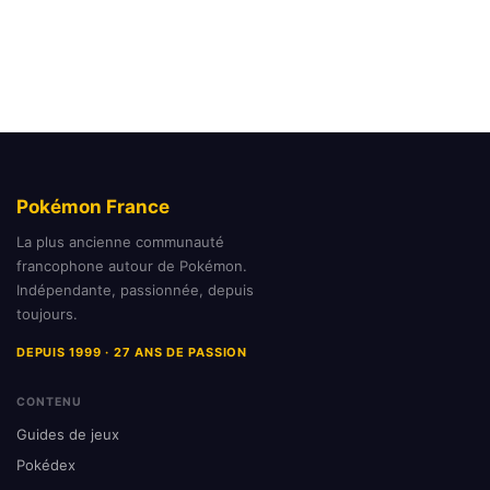
Pokémon France
La plus ancienne communauté
francophone autour de Pokémon.
Indépendante, passionnée, depuis
toujours.
DEPUIS 1999 · 27 ANS DE PASSION
CONTENU
Guides de jeux
Pokédex