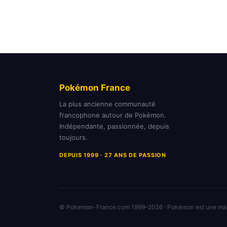
Pokémon France
La plus ancienne communauté
francophone autour de Pokémon.
Indépendante, passionnée, depuis
toujours.
DEPUIS 1999 · 27 ANS DE PASSION
© Pokemon-France.com 1999–2026 · Pokémon est une m