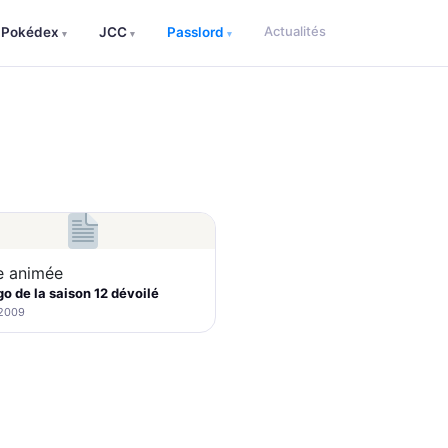
Actualités
Pokédex
JCC
Passlord
▾
▾
▾
e animée
go de la saison 12 dévoilé
 2009