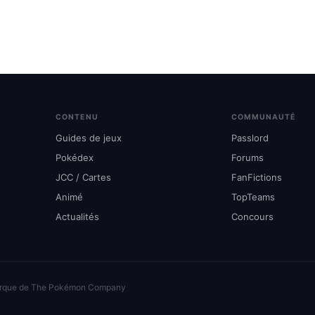
CONTENU
COMMUNAUTÉ
Guides de jeux
Passlord
Pokédex
Forums
JCC / Cartes
FanFictions
Animé
TopTeams
Actualités
Concours
arque de The Pokémon Company