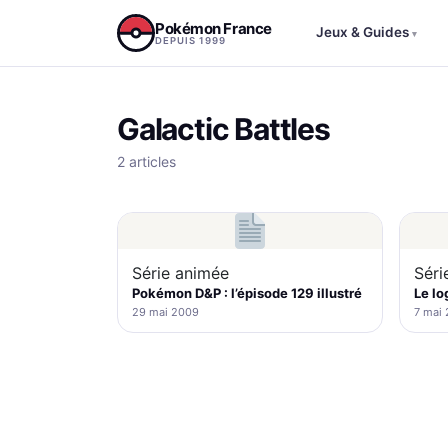
Aller au contenu
Pokémon France
Jeux & Guides
▾
DEPUIS 1999
Galactic Battles
2 articles
Série animée
Séri
Pokémon D&P : l’épisode 129 illustré
Le lo
29 mai 2009
7 mai