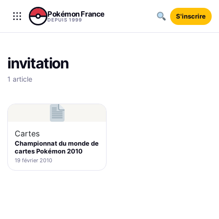
Aller au contenu
Pokémon France
S'inscrire
DEPUIS 1999
invitation
1 article
Cartes
Championnat du monde de
cartes Pokémon 2010
19 février 2010