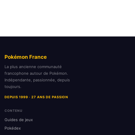
Pokémon France
La plus ancienne communauté
francophone autour de Pokémon.
Indépendante, passionnée, depuis
toujours.
DEPUIS 1999 · 27 ANS DE PASSION
CONTENU
Guides de jeux
Pokédex