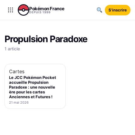
Aller au contenu
Pokémon France
S'inscrire
DEPUIS 1999
Propulsion Paradoxe
1 article
Cartes
Le JCC Pokémon Pocket
accueille Propulsion
Paradoxe : une nouvelle
ère pour les cartes
Anciennes et Futures !
21 mai 2026