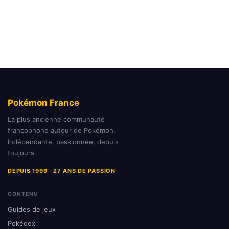
Pokémon France
La plus ancienne communauté
francophone autour de Pokémon.
Indépendante, passionnée, depuis
toujours.
DEPUIS 1999 · 27 ANS DE PASSION
CONTENU
Guides de jeux
Pokédex