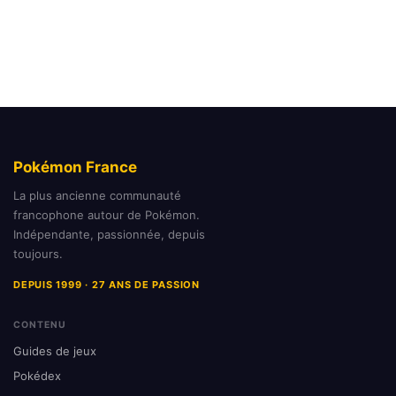
Pokémon France
La plus ancienne communauté
francophone autour de Pokémon.
Indépendante, passionnée, depuis
toujours.
DEPUIS 1999 · 27 ANS DE PASSION
CONTENU
Guides de jeux
Pokédex