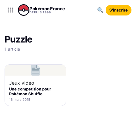
Aller au contenu
Pokémon France
S'inscrire
DEPUIS 1999
Puzzle
1 article
Jeux vidéo
Une compétition pour
Pokémon Shuffle
16 mars 2015