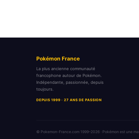
Pokémon France
La plus ancienne communauté
francophone autour de Pokémon.
Indépendante, passionnée, depuis
toujours.
DEPUIS 1999 · 27 ANS DE PASSION
© Pokemon-France.com 1999–2026 · Pokémon est une m