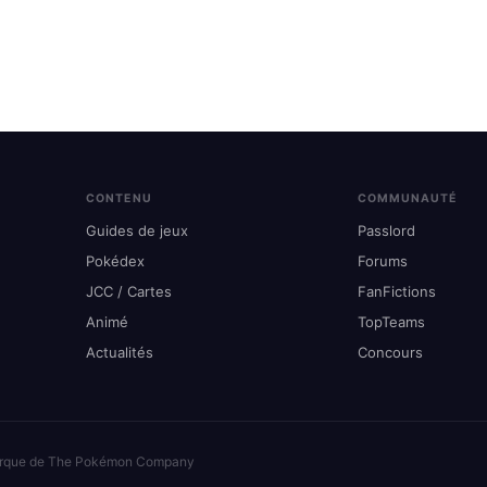
CONTENU
COMMUNAUTÉ
Guides de jeux
Passlord
Pokédex
Forums
JCC / Cartes
FanFictions
Animé
TopTeams
Actualités
Concours
arque de The Pokémon Company