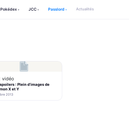
Actualités
Pokédex
JCC
Passlord
▾
▾
▾
 vidéo
spoilers : Plein d’images de
mon X et Y
bre 2013