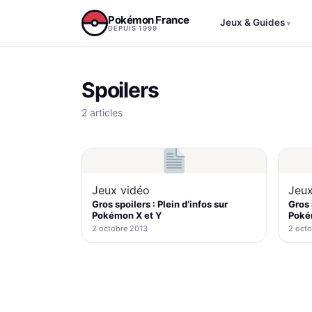
Aller au contenu
Pokémon France
Jeux & Guides
▾
DEPUIS 1999
Spoilers
2 articles
Jeux vidéo
Jeux
Gros spoilers : Plein d’infos sur
Gros 
Pokémon X et Y
Poké
2 octobre 2013
2 octo