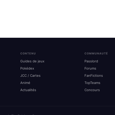
CONTENU
COMMUNAUTÉ
Guides de jeux
Passlord
Pokédex
Forums
JCC / Cartes
FanFictions
Animé
TopTeams
Actualités
Concours