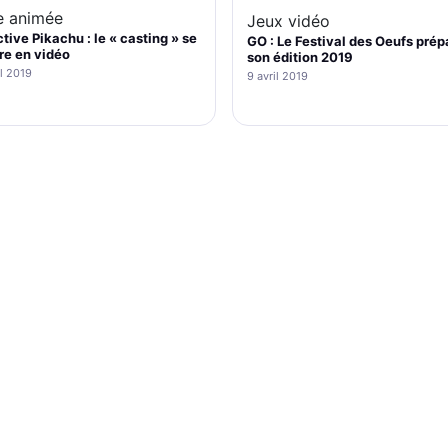
e animée
Jeux vidéo
tive Pikachu : le « casting » se
GO : Le Festival des Oeufs prép
re en vidéo
son édition 2019
il 2019
9 avril 2019