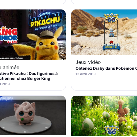
Jeux vidéo
e animée
Obtenez Draby dans Pokémon G
tive Pikachu : Des figurines à
13 avril 2019
ctionner chez Burger King
il 2019