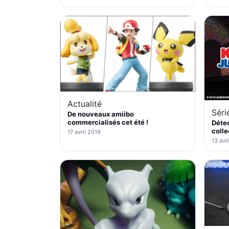
Actualité
Séri
De nouveaux amiibo
commercialisés cet été !
Détec
colle
17 avril 2019
13 avr