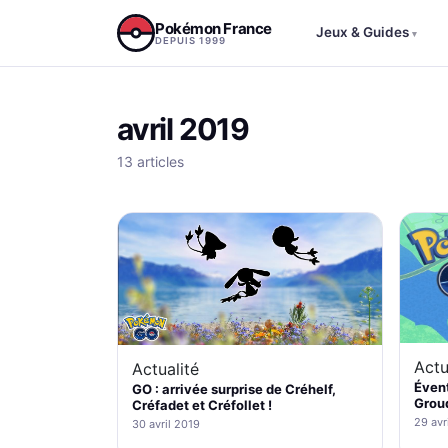
Aller au contenu
Pokémon France
Jeux & Guides
▾
DEPUIS 1999
avril 2019
13 articles
Actu
Actualité
Éven
GO : arrivée surprise de Créhelf,
Groud
Créfadet et Créfollet !
29 avr
30 avril 2019