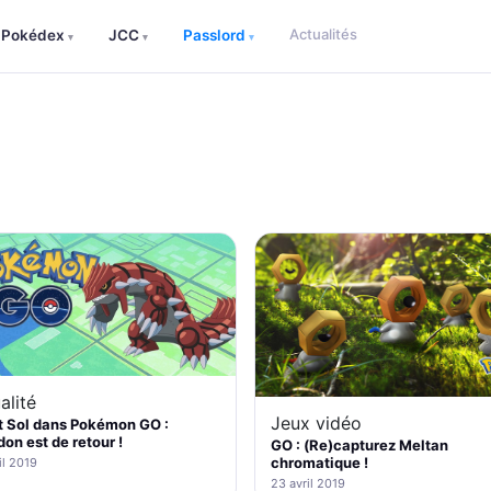
Actualités
Pokédex
JCC
Passlord
▾
▾
▾
alité
Jeux vidéo
t Sol dans Pokémon GO :
on est de retour !
GO : (Re)capturez Meltan
chromatique !
il 2019
23 avril 2019