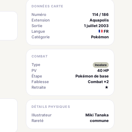
DONNÉES CARTE
Numéro
114 / 186
Extension
Aquapolis
Sortie
1 juillet 2003
Langue
FR
Catégorie
Pokémon
COMBAT
Type
Incolore
PV
40 HP
Étape
Pokémon de base
Faiblesse
Combat ×2
Retraite
★
DÉTAILS PHYSIQUES
Illustrateur
Miki Tanaka
Rareté
commune