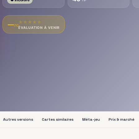
★
★
★
★
★
—
/10
ÉVALUATION À VENIR
Autres versions
Cartes similaires
Méta-jeu
Prix & marché