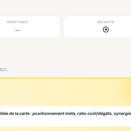
RÉSISTANCE
RETRAITE
—
●
 JCC.
aillée de la carte : positionnement méta, ratio coût/dégâts, synergi