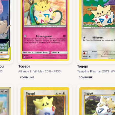
Togepi
dou
Togepi
Tempête Plasma · 2013 · #1
43
Alliance Infaillible · 2019 · #136
COMMUNE
COMMUNE