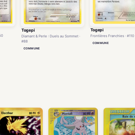
Togepi
Togepi
50
Frontières Franchies · #110
Diamant & Perle : Duels au Sommet ·
#88
COMMUNE
COMMUNE
)