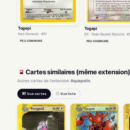
Togepi
Togepi
Neo Genesis · #51
EX : Team Rocket Returns · #
PEU COMMUNE
PEU COMMUNE
Cartes similaires (même extension
Autres cartes de l'extension
Aquapolis
.
Vue cartes
Vue liste