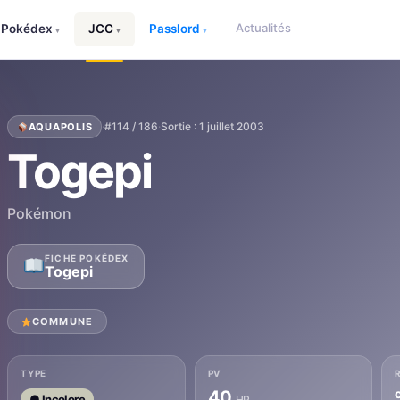
Actualités
Pokédex
JCC
Passlord
▾
▾
▾
·
#114 / 186
·
Sortie : 1 juillet 2003
AQUAPOLIS
Togepi
Pokémon
FICHE POKÉDEX
Togepi
COMMUNE
TYPE
PV
40
● Incolore
HP