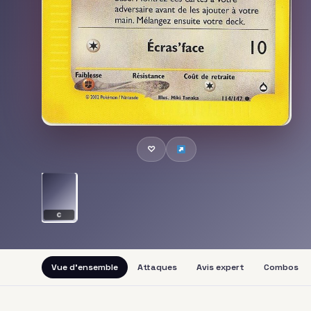
♡
C
Vue d'ensemble
Attaques
Avis expert
Combos