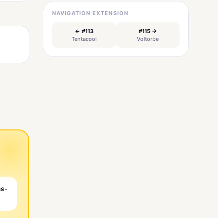
NAVIGATION EXTENSION
← #113
#115 →
Tentacool
Voltorbe
es-