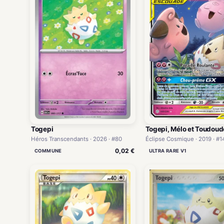
Togepi
Togepi, Mélo et Toudou
Héros Transcendants · 2026 · #80
Éclipse Cosmique · 2019 · #1
0,02 €
COMMUNE
ULTRA RARE V1