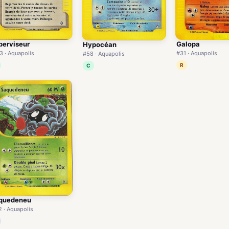
Galopa
perviseur
Hypocéan
#31 · Aquapolis
3 · Aquapolis
#58 · Aquapolis
R
C
quedeneu
2 · Aquapolis