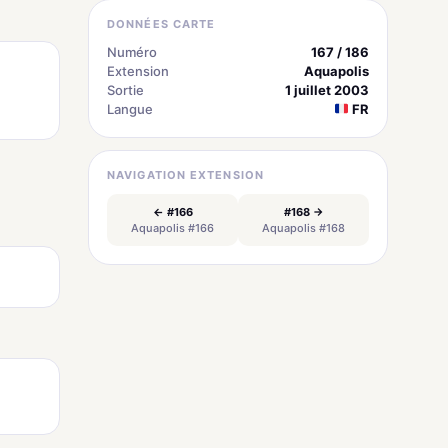
DONNÉES CARTE
Numéro
167 / 186
Extension
Aquapolis
Sortie
1 juillet 2003
Langue
FR
NAVIGATION EXTENSION
← #166
#168 →
Aquapolis #166
Aquapolis #168