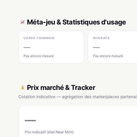
Méta-jeu & Statistiques d'usage
USAGE TOURNOIS
WIN RATE
—
—
Pas encore mesuré
Pas encore mesuré
Prix marché & Tracker
Cotation indicative — agrégation des marketplaces partenai
—
Prix indicatif (état Near Mint)