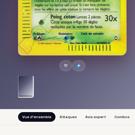
♡
Vue d'ensemble
Attaques
Avis expert
Combos