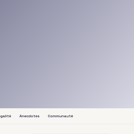
galité
Anecdotes
Communauté