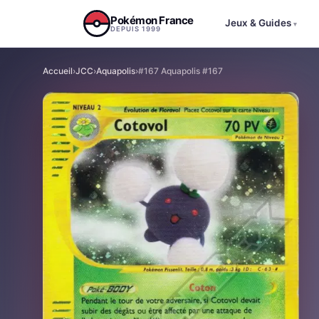
Aller au contenu
Pokémon France
Jeux & Guides
▾
DEPUIS 1999
Accueil
›
JCC
›
Aquapolis
›
#167 Aquapolis #167