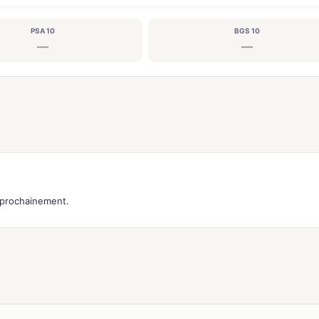
PSA 10
BGS 10
—
—
s prochainement.