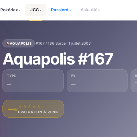
Actualités
Pokédex
JCC
Passlord
▾
▾
▾
·
#167 / 186
·
Sortie : 1 juillet 2003
AQUAPOLIS
Aquapolis #167
TYPE
PV
—
—
★
★
★
★
★
—
/10
ÉVALUATION À VENIR