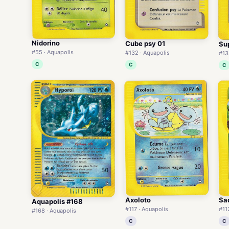
Nidorino
Cube psy 01
Su
#55 · Aquapolis
#132 · Aquapolis
#13
C
C
C
Axoloto
Sa
Aquapolis #168
#117 · Aquapolis
#11
#168 · Aquapolis
C
C