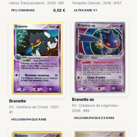
Héros Transcendants · 2026 · #91
Tempête Céleste · 2018 · #157
0,02 €
PEU COMMUNE
ULTRA RARE V1
Branette ex
Branette
EX : Créateurs de Légendes ·
EX : Gardiens de Cristal · 2007 ·
2006 · #85
#1
HOLOGRAPHIQUE EX RARE
HOLOGRAPHIQUE RARE