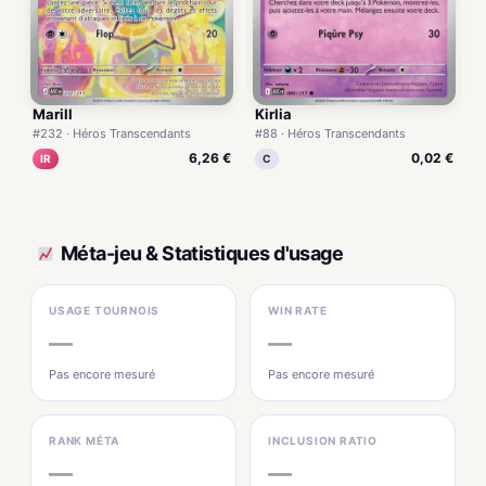
Marill
Kirlia
#232 · Héros Transcendants
#88 · Héros Transcendants
6,26 €
0,02 €
IR
C
Méta-jeu & Statistiques d'usage
USAGE TOURNOIS
WIN RATE
—
—
Pas encore mesuré
Pas encore mesuré
RANK MÉTA
INCLUSION RATIO
—
—