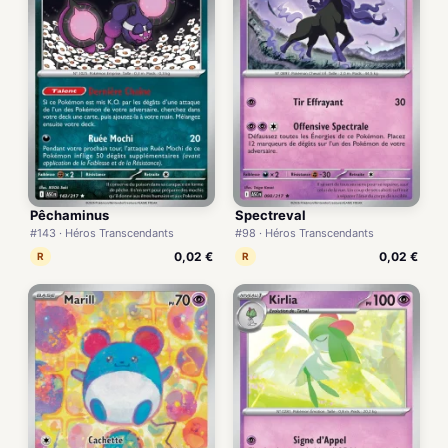
Pêchaminus
Spectreval
#143 · Héros Transcendants
#98 · Héros Transcendants
0,02 €
0,02 €
R
R