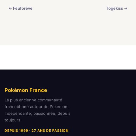
← Feuforêve
Togekiss →
Pokémon France
La plus ancienne communauté
francophone autour de Pokémon.
Indépendante, passionnée, depuis
toujours.
DEPUIS 1999 · 27 ANS DE PASSION