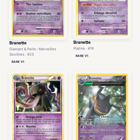
Branette
Branette
Platine · #19
Diamant & Perle : Merveilles
Secrètes · #23
RARE V1
RARE V1