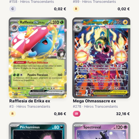
#158 · Héros Transcendants
#99 · Héros Transcendants
0,02 €
0,02 €
C
R
Rafflesia de Erika ex
Mega Ohmassacre ex
#3 · Héros Transcendants
#278 · Héros Transcendants
0,86 €
32,16 €
R
IR