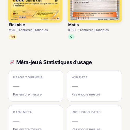
Élekable
Matis
#54 · Frontières Franchies
#130 · Frontières Franchies
RH
C
Méta-jeu & Statistiques d'usage
USAGE TOURNOIS
WIN RATE
—
—
Pas encore mesuré
Pas encore mesuré
RANK MÉTA
INCLUSION RATIO
—
—
Pas encore mesuré
Pas encore mesuré