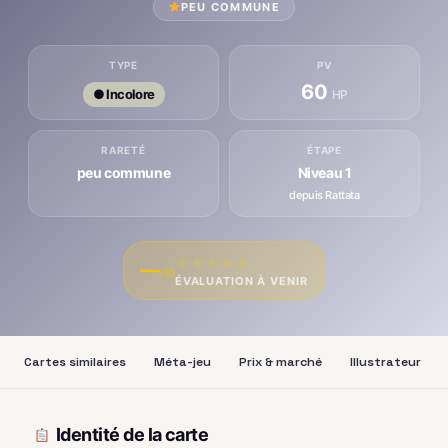
PEU COMMUNE
TYPE
PV
60
● Incolore
HP
RARETÉ
ÉTAPE
peu commune
Niveau 1
depuis Rattata
★
★
★
★
★
—
/10
ÉVALUATION À VENIR
Cartes similaires
Méta-jeu
Prix & marché
Illustrateur
Identité de la carte