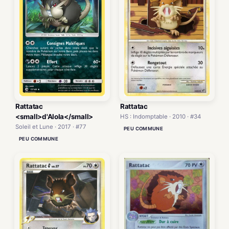
Rattatac
Rattatac
<small>d'Alola</small>
HS : Indomptable · 2010 · #34
Soleil et Lune · 2017 · #77
PEU COMMUNE
PEU COMMUNE