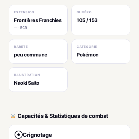
EXTENSION
NUMÉRO
Frontières Franchies
105 / 153
— · BCR
RARETÉ
CATÉGORIE
peu commune
Pokémon
ILLUSTRATION
Naoki Saito
Capacités & Statistiques de combat
Grignotage
●