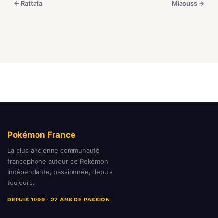
← Rattata
Miaouss →
Pokémon France
La plus ancienne communauté
francophone autour de Pokémon.
Indépendante, passionnée, depuis
toujours.
DEPUIS 1999 · 27 ANS DE PASSION