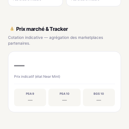
Prix marché & Tracker
Cotation indicative — agrégation des marketplaces
partenaires.
—
Prix indicatif (état Near Mint)
PSA 9
PSA 10
BGS 10
—
—
—