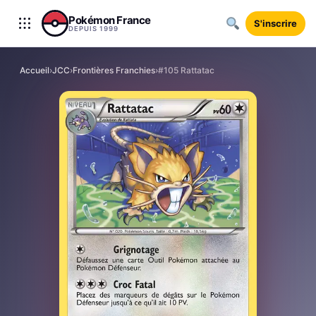
Aller au contenu
Pokémon France
S'inscrire
DEPUIS 1999
Accueil
›
JCC
›
Frontières Franchies
›
#105 Rattatac