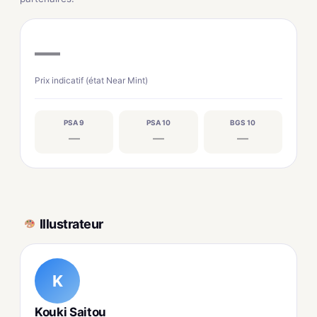
—
Prix indicatif (état Near Mint)
PSA 9
PSA 10
BGS 10
—
—
—
Illustrateur
K
Kouki Saitou