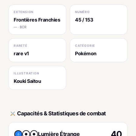
EXTENSION
NUMÉRO
Frontières Franchies
45 / 153
— · BCR
RARETÉ
CATÉGORIE
rare v1
Pokémon
ILLUSTRATION
Kouki Saitou
Capacités & Statistiques de combat
40
Lumière Étrange
●
●