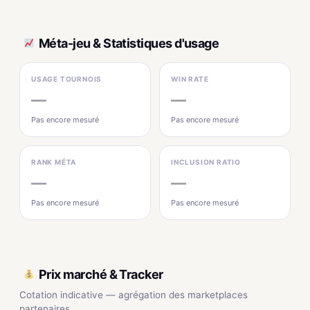
Méta-jeu & Statistiques d'usage
USAGE TOURNOIS
WIN RATE
—
—
Pas encore mesuré
Pas encore mesuré
RANK MÉTA
INCLUSION RATIO
—
—
Pas encore mesuré
Pas encore mesuré
Prix marché & Tracker
Cotation indicative — agrégation des marketplaces
partenaires.