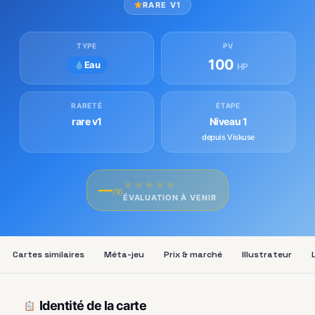
RARE V1
TYPE
PV
100
Eau
HP
RARETÉ
ÉTAPE
rare v1
Niveau 1
depuis Viskuse
★
★
★
★
★
—
/10
ÉVALUATION À VENIR
Cartes similaires
Méta-jeu
Prix & marché
Illustrateur
Identité de la carte