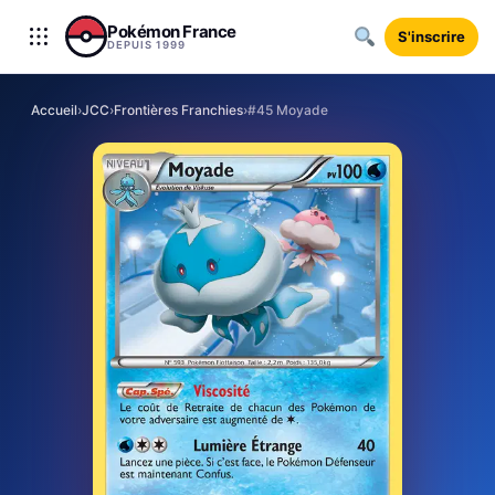
Aller au contenu
Pokémon France
S'inscrire
DEPUIS 1999
Accueil
›
JCC
›
Frontières Franchies
›
#45 Moyade