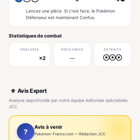
Lancez une pièce. Si c'est face, le Pokémon
Défenseur est maintenant Confus.
Statistiques de combat
FAIBLESSE
RÉSISTANCE
RETRAITE
×2
—
●
●
●
électrique
Avis Expert
Analyse approfondie par notre équipe éditoriale spécialisée
JCC.
Avis à venir
?
Pokemon-France.com — Rédaction JCC