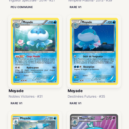
Vigueur Spectrale · 2014 · #21
Tempête Plasma · 2013 · #39
PEU COMMUNE
RARE V1
Moyade
Moyade
Nobles Victoires · #31
Destinées Futures · #35
RARE V1
RARE V1