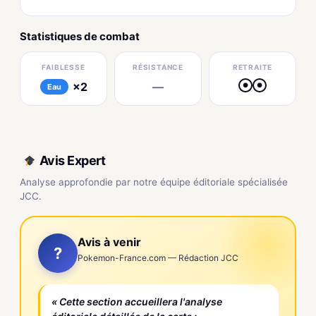
Statistiques de combat
FAIBLESSE
RÉSISTANCE
RETRAITE
×2
—
●
●
Eau
Avis Expert
Analyse approfondie par notre équipe éditoriale spécialisée
JCC.
Avis à venir
?
Pokemon-France.com — Rédaction JCC
« Cette section accueillera l'analyse