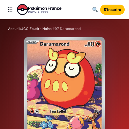
Aller au contenu
Pokémon France
S'inscrire
DEPUIS 1999
Accueil
›
JCC
›
Foudre Noire
›
#97 Darumarond