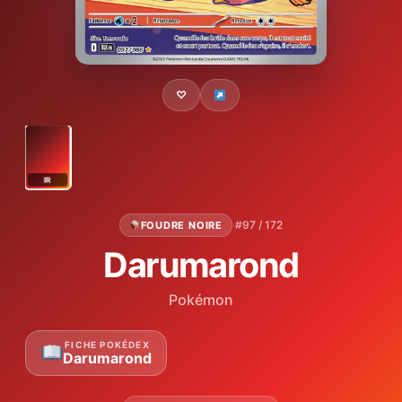
♡
IR
·
#97 / 172
FOUDRE NOIRE
Darumarond
Pokémon
FICHE POKÉDEX
Darumarond