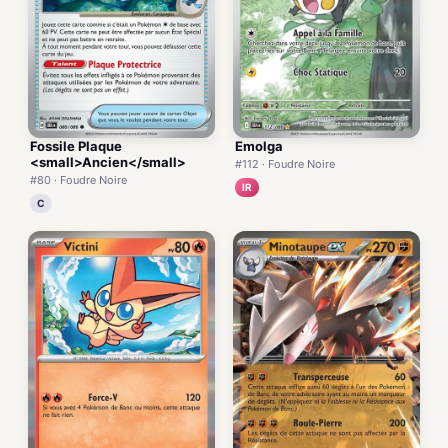
Fossile Plaque
Emolga
<small>Ancien</small>
#112 · Foudre Noire
#80 · Foudre Noire
IR
C