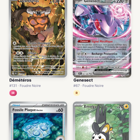
Démétéros
Genesect
#131 · Foudre Noire
#67 · Foudre Noire
IR
R