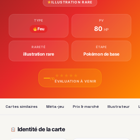
ILLUSTRATION RARE
TYPE
PV
80
Feu
HP
RARETÉ
ÉTAPE
illustration rare
Pokémon de base
★
★
★
★
★
—
/10
ÉVALUATION À VENIR
Cartes similaires
Méta-jeu
Prix & marché
Illustrateur
Identité de la carte