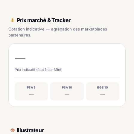
Prix marché & Tracker
Cotation indicative — agrégation des marketplaces
partenaires.
—
Prix indicatif (état Near Mint)
PSA 9
PSA 10
BGS 10
—
—
—
Illustrateur