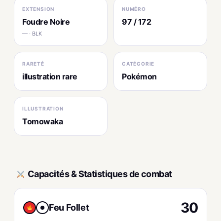
EXTENSION
NUMÉRO
Foudre Noire
97 / 172
— · BLK
RARETÉ
CATÉGORIE
illustration rare
Pokémon
ILLUSTRATION
Tomowaka
Capacités & Statistiques de combat
30
Feu Follet
●